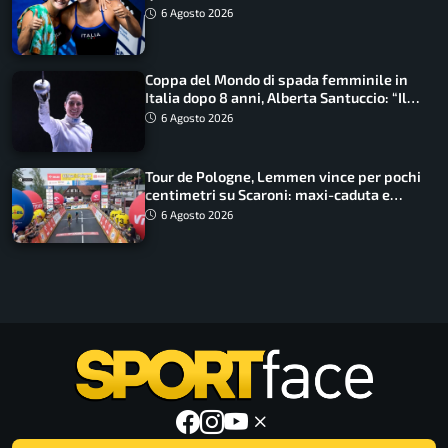
metri
6 Agosto 2026
Coppa del Mondo di spada femminile in
Italia dopo 8 anni, Alberta Santuccio: “Il
lavoro dà sempre i suoi frutti”
6 Agosto 2026
Tour de Pologne, Lemmen vince per pochi
centimetri su Scaroni: maxi-caduta e
tappa accorciata
6 Agosto 2026