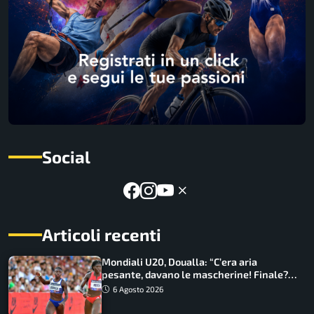
Social
Articoli recenti
Mondiali U20, Doualla: “C’era aria
pesante, davano le mascherine! Finale?
Non ho nulla da perdere”
6 Agosto 2026