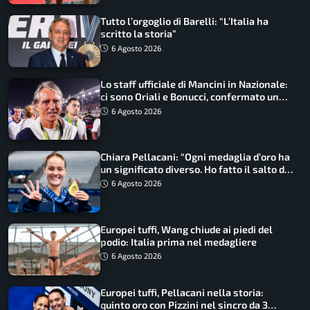
Tutto l’orgoglio di Barelli: “L’Italia ha
scritto la storia”
6 Agosto 2026
Lo staff ufficiale di Mancini in Nazionale:
ci sono Oriali e Bonucci, confermato un
ritorno
6 Agosto 2026
Chiara Pellacani: “Ogni medaglia d’oro ha
un significato diverso. Ho fatto il salto di
qualità”
6 Agosto 2026
Europei tuffi, Wang chiude ai piedi del
podio: Italia prima nel medagliere
6 Agosto 2026
Europei tuffi, Pellacani nella storia:
quinto oro con Pizzini nel sincro da 3