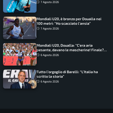
7 Agosto 2026
Mondiali U20, è bronzo per Doualla nei
100 metri: “Ho scacciato l’ansia”
7 Agosto 2026
Mondiali U20, Doualla: “C’era aria
pesante, davano le mascherine! Finale?
Non ho nulla da perdere”
6 Agosto 2026
Tutto l’orgoglio di Barelli: “L’Italia ha
scritto la storia”
6 Agosto 2026