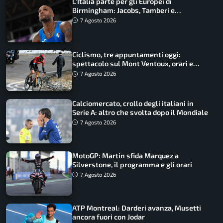
L’Italia parte per gli Europei di
Birmingham: Jacobs, Tamberi e
Battocletti guidano una spedizione
7 Agosto 2026
record
Ciclismo, tre appuntamenti oggi:
spettacolo sul Mont Ventoux, orari e
come vederli
7 Agosto 2026
Calciomercato, crollo degli italiani in
Serie A: altro che svolta dopo il Mondiale
7 Agosto 2026
MotoGP: Martin sfida Marquez a
Silverstone, il programma e gli orari
7 Agosto 2026
ATP Montreal: Darderi avanza, Musetti
ancora fuori con Jodar