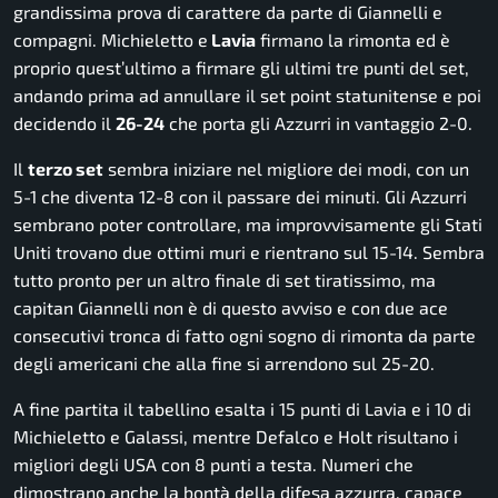
grandissima prova di carattere da parte di Giannelli e
compagni. Michieletto e
Lavia
firmano la rimonta ed è
proprio quest’ultimo a firmare gli ultimi tre punti del set,
andando prima ad annullare il set point statunitense e poi
decidendo il
26-24
che porta gli Azzurri in vantaggio 2-0.
Il
terzo set
sembra iniziare nel migliore dei modi, con un
5-1 che diventa 12-8 con il passare dei minuti. Gli Azzurri
sembrano poter controllare, ma improvvisamente gli Stati
Uniti trovano due ottimi muri e rientrano sul 15-14. Sembra
tutto pronto per un altro finale di set tiratissimo, ma
capitan Giannelli non è di questo avviso e con due ace
consecutivi tronca di fatto ogni sogno di rimonta da parte
degli americani che alla fine si arrendono sul 25-20.
A fine partita il tabellino esalta i 15 punti di Lavia e i 10 di
Michieletto e Galassi, mentre Defalco e Holt risultano i
migliori degli USA con 8 punti a testa. Numeri che
dimostrano anche la bontà della difesa azzurra, capace