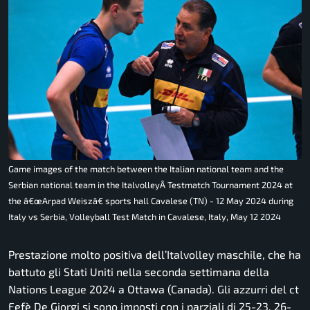
Game images of the match between the Italian national team and the
Serbian national team in the ItalvolleyÂ Testmatch Tournament 2024 at
the â€œArpad Weiszâ€ sports hall Cavalese (TN) - 12 May 2024 during
Italy vs Serbia, Volleyball Test Match in Cavalese, Italy, May 12 2024
Prestazione molto positiva dell’Italvolley maschile, che ha
battuto gli Stati Uniti nella seconda settimana della
Nations League 2024 a Ottawa (Canada). Gli azzurri del ct
Fefè De Giorgi si sono imposti con i parziali di 25-23, 26-