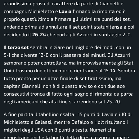
grandissima prova di carattere da parte di Giannelli e
compagni. Michieletto e
Lavia
firmano la rimonta ed è
proprio quest’ultimo a firmare gli ultimi tre punti del set,
andando prima ad annullare il set point statunitense e poi
decidendo il
26-24
che porta gli Azzurri in vantaggio 2-0.
Il
terzo set
sembra iniziare nel migliore dei modi, con un
5-1 che diventa 12-8 con il passare dei minuti. Gli Azzurri
sembrano poter controllare, ma improvvisamente gli Stati
Uniti trovano due ottimi muri e rientrano sul 15-14. Sembra
tutto pronto per un altro finale di set tiratissimo, ma
capitan Giannelli non è di questo avviso e con due ace
consecutivi tronca di fatto ogni sogno di rimonta da parte
degli americani che alla fine si arrendono sul 25-20.
A fine partita il tabellino esalta i 15 punti di Lavia e i 10 di
Michieletto e Galassi, mentre Defalco e Holt risultano i
migliori degli USA con 8 punti a testa. Numeri che
dimostrano anche la bontà della difesa azzurra, capace