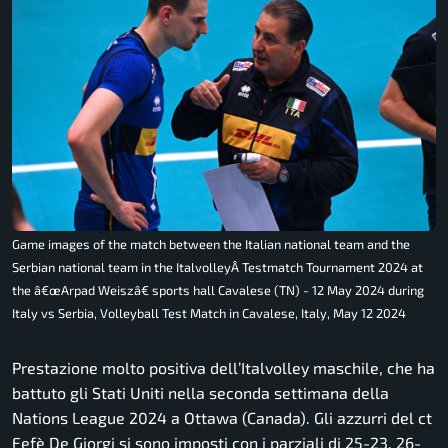
Game images of the match between the Italian national team and the
Serbian national team in the ItalvolleyÂ Testmatch Tournament 2024 at
the â€œArpad Weiszâ€ sports hall Cavalese (TN) - 12 May 2024 during
Italy vs Serbia, Volleyball Test Match in Cavalese, Italy, May 12 2024
Prestazione molto positiva dell’Italvolley maschile, che ha
battuto gli Stati Uniti nella seconda settimana della
Nations League 2024 a Ottawa (Canada). Gli azzurri del ct
Fefè De Giorgi si sono imposti con i parziali di 25-23, 26-