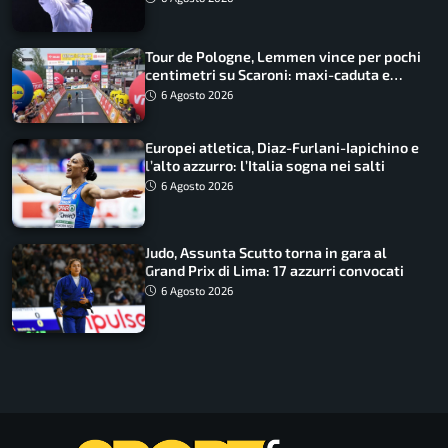
Tour de Pologne, Lemmen vince per pochi
centimetri su Scaroni: maxi-caduta e
tappa accorciata
6 Agosto 2026
Europei atletica, Diaz-Furlani-Iapichino e
l’alto azzurro: l’Italia sogna nei salti
6 Agosto 2026
Judo, Assunta Scutto torna in gara al
Grand Prix di Lima: 17 azzurri convocati
6 Agosto 2026