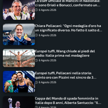
Lo staff ufficiale di Mancini in Nazionale:
ci sono Oriali e Bonucci, confermato un
ritorno
6 Agosto 2026
Chiara Pellacani: “Ogni medaglia d’oro ha
un significato diverso. Ho fatto il salto di
qualità”
6 Agosto 2026
Europei tuffi, Wang chiude ai piedi del
podio: Italia prima nel medagliere
6 Agosto 2026
Europei tuffi, Pellacani nella storia:
quinto oro con Pizzini nel sincro da 3
metri
6 Agosto 2026
Coppa del Mondo di spada femminile in
Italia dopo 8 anni, Alberta Santuccio: “Il
lavoro dà sempre i suoi frutti”
6 Agosto 2026