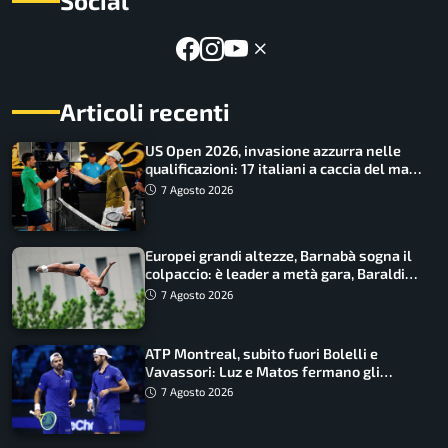
Social
Articoli recenti
US Open 2026, invasione azzurra nelle
qualificazioni: 17 italiani a caccia del main
draw
7 Agosto 2026
Europei grandi altezze, Barnabà sogna il
colpaccio: è leader a metà gara, Baraldi
ancora in corsa
7 Agosto 2026
ATP Montreal, subito fuori Bolelli e
Vavassori: Luz e Matos fermano gli
azzurri
7 Agosto 2026