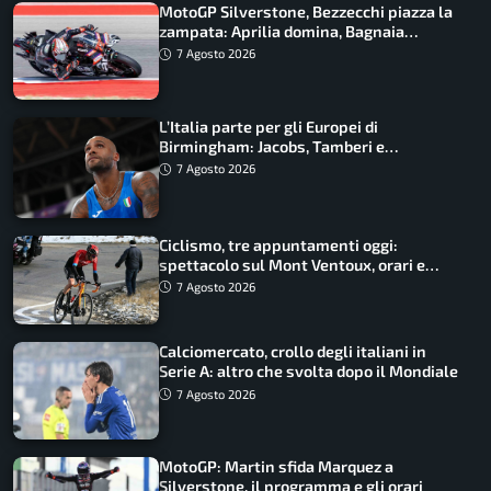
MotoGP Silverstone, Bezzecchi piazza la
zampata: Aprilia domina, Bagnaia
costretto al Q1
7 Agosto 2026
L’Italia parte per gli Europei di
Birmingham: Jacobs, Tamberi e
Battocletti guidano una spedizione
7 Agosto 2026
record
Ciclismo, tre appuntamenti oggi:
spettacolo sul Mont Ventoux, orari e
come vederli
7 Agosto 2026
Calciomercato, crollo degli italiani in
Serie A: altro che svolta dopo il Mondiale
7 Agosto 2026
MotoGP: Martin sfida Marquez a
Silverstone, il programma e gli orari