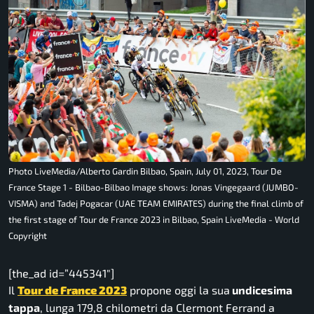
Photo LiveMedia/Alberto Gardin Bilbao, Spain, July 01, 2023, Tour De
France Stage 1 - Bilbao-Bilbao Image shows: Jonas Vingegaard (JUMBO-
VISMA) and Tadej Pogacar (UAE TEAM EMIRATES) during the final climb of
the first stage of Tour de France 2023 in Bilbao, Spain LiveMedia - World
Copyright
[the_ad id=”445341″]
Il
Tour de France 2023
propone oggi la sua
undicesima
tappa
, lunga 179,8 chilometri da Clermont Ferrand a