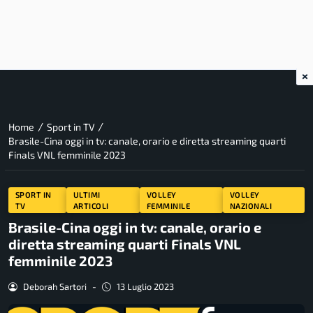
×
/
/
Home
Sport in TV
Brasile-Cina oggi in tv: canale, orario e diretta streaming quarti
Finals VNL femminile 2023
SPORT IN
ULTIMI
VOLLEY
VOLLEY
TV
ARTICOLI
FEMMINILE
NAZIONALI
Brasile-Cina oggi in tv: canale, orario e
diretta streaming quarti Finals VNL
femminile 2023
Deborah Sartori
-
13 Luglio 2023