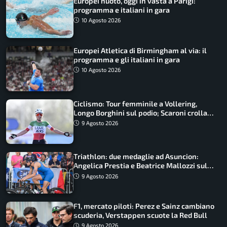
Europei nuoto, oggi in vasta a Parigi:
programma e italiani in gara
10 Agosto 2026
Europei Atletica di Birmingham al via: il
programma e gli italiani in gara
10 Agosto 2026
Ciclismo: Tour femminile a Vollering,
Longo Borghini sul podio; Scaroni crolla
in Polonia
9 Agosto 2026
Triathlon: due medaglie ad Asuncion:
Angelica Prestia e Beatrice Mallozzi sul
podio
9 Agosto 2026
F1, mercato piloti: Perez e Sainz cambiano
scuderia, Verstappen scuote la Red Bull
9 Agosto 2026