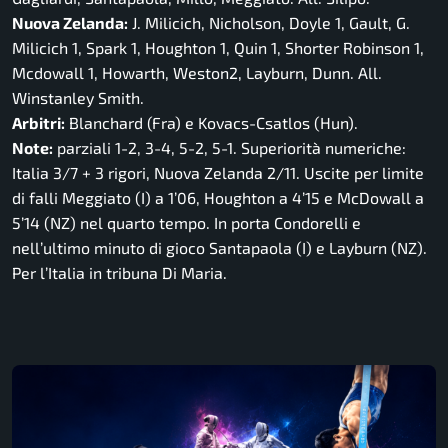
Nuova Zelanda:
J. Milicich, Nicholson, Doyle 1, Gault, G.
Milicich 1, Spark 1, Houghton 1, Quin 1, Shorter Robinson 1,
Mcdowall 1, Howarth, Weston2, Layburn, Dunn. All.
Winstanley Smith.
Arbitri:
Blanchard (Fra) e Kovacs-Csatlos (Hun).
Note:
parziali 1-2, 3-4, 5-2, 5-1. Superiorità numeriche:
Italia 3/7 + 3 rigori, Nuova Zelanda 2/11. Uscite per limite
di falli Meggiato (I) a 1’06, Houghton a 4’15 e McDowall a
5’14 (NZ) nel quarto tempo. In porta Condorelli e
nell’ultimo minuto di gioco Santapaola (I) e Layburn (NZ).
Per l’Italia in tribuna Di Maria.