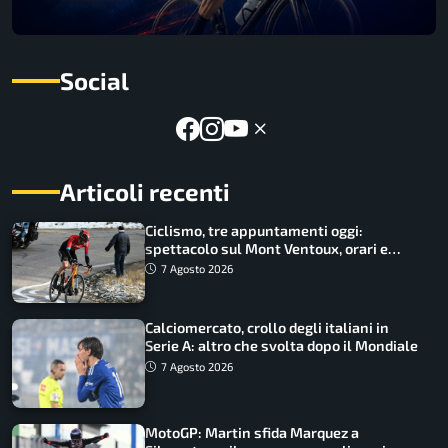
Social
Articoli recenti
Ciclismo, tre appuntamenti oggi:
spettacolo sul Mont Ventoux, orari e
come vederli
7 Agosto 2026
Calciomercato, crollo degli italiani in
Serie A: altro che svolta dopo il Mondiale
7 Agosto 2026
MotoGP: Martin sfida Marquez a