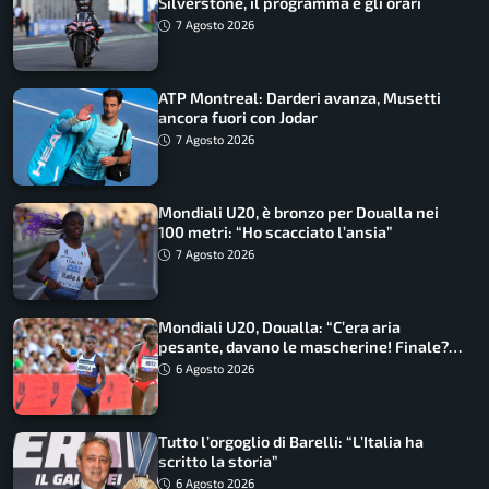
Silverstone, il programma e gli orari
7 Agosto 2026
ATP Montreal: Darderi avanza, Musetti
ancora fuori con Jodar
7 Agosto 2026
Mondiali U20, è bronzo per Doualla nei
100 metri: “Ho scacciato l’ansia”
7 Agosto 2026
Mondiali U20, Doualla: “C’era aria
pesante, davano le mascherine! Finale?
Non ho nulla da perdere”
6 Agosto 2026
Tutto l’orgoglio di Barelli: “L’Italia ha
scritto la storia”
6 Agosto 2026