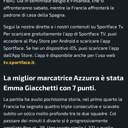
FIBA). Già in semifinale Belgio e Finlandia, che si
affronteranno sabato, mentre la Francia affronterà le
padrone di casa della Spagna.
Segui le nostre dirette e i nostri contenuti su Sportface Tv.
Per scaricare gratuitamente l’app di Sportface TV, puoi
accedere al Play Store per Android e scaricare l’app
Sportface. Se hai un dispositivo iOS, puoi scaricare l’app
dall’App Store. L’app è disponibile anche per l’uso web
tv.sportface.it
.
La miglior marcatrice Azzurra è stata
Emma Giacchetti con 7 punti.
La partita ha avuto pochissima storia, nel primo quarto la
Francia ha segnato quattro triple consecutive e scavato
subito un solco molto profondo tra le due squadre. Col
passare dei minuti il divario si è progressivamente
ampliato fino al -38. Uno scarto simile (-32) a quello