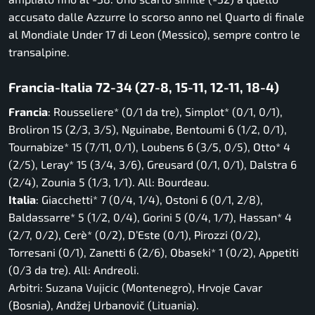
accusato dalle Azzurre lo scorso anno nel Quarto di finale
al Mondiale Under 17 di Leon (Messico), sempre contro le
transalpine.
Francia-Italia 72-34 (27-8, 15-11, 12-11, 18-4)
Francia
: Rousseliere* (0/1 da tre), Simplot* (0/1, 0/1),
Broliron 15 (2/3, 3/5), Nguinabe, Bentoumi 6 (1/2, 0/1),
Tournabize* 15 (7/11, 0/1), Loubens 6 (3/5, 0/5), Otto* 4
(2/5), Leray* 15 (3/4, 3/6), Greusard (0/1, 0/1), Dalstra 6
(2/4), Zounia 5 (1/3, 1/1). All: Bourdeau.
Italia
: Giacchetti* 7 (0/4, 1/4), Ostoni 6 (0/1, 2/8),
Baldassarre* 5 (1/2, 0/4), Gorini 5 (0/4, 1/7), Hassan* 4
(2/7, 0/2), Cerè* (0/2), D’Este (0/1), Pirozzi (0/2),
Torresani (0/1), Zanetti 6 (2/6), Obaseki* 1 (0/2), Appetiti
(0/3 da tre). All: Andreoli.
Arbitri: Suzana Vujicic (Montenegro), Hrvoje Cavar
(Bosnia), Andžej Urbanovič (Lituania).