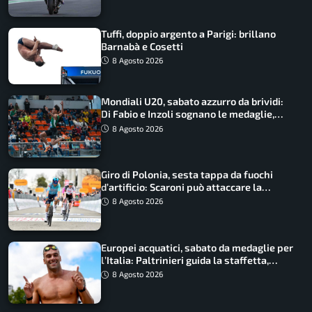
Tuffi, doppio argento a Parigi: brillano
Barnabà e Cosetti
8 Agosto 2026
Mondiali U20, sabato azzurro da brividi:
Di Fabio e Inzoli sognano le medaglie,
Castellani e Succo in finale
8 Agosto 2026
Giro di Polonia, sesta tappa da fuochi
d’artificio: Scaroni può attaccare la
maglia di Lemmen
8 Agosto 2026
Europei acquatici, sabato da medaglie per
l’Italia: Paltrinieri guida la staffetta,
Barnabà sogna l’oro dalle grandi altezze
8 Agosto 2026