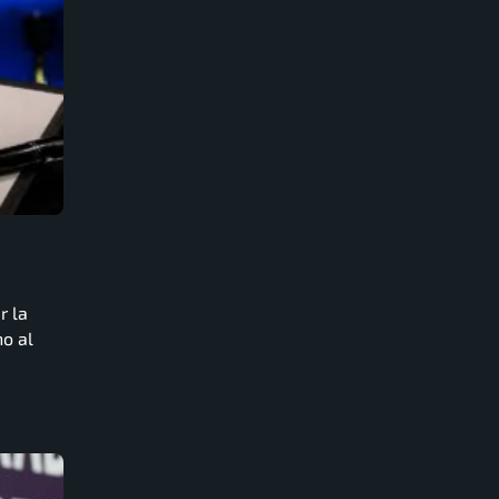
r la
no al