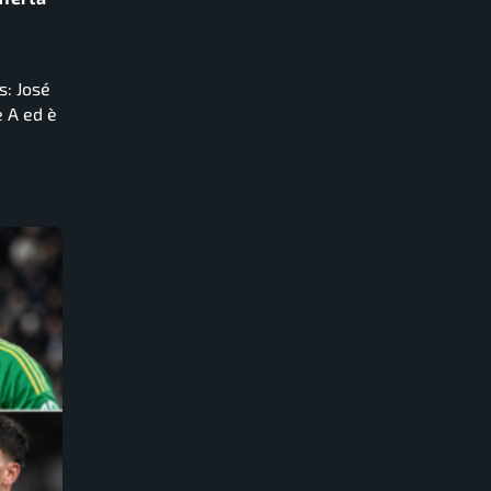
s: José
e A ed è