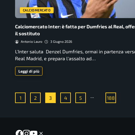
CALCIOMERCATO
Calciomercato Inter: è fatta per Dumfries al Real, offe
il sostituto
Antonio Lauro
3 Giugno 2026
L'Inter saluta Denzel Dumfries, ormai in partenza verso
Real Madrid, e prepara l'assalto ad…
Leggi di più
...
1
2
3
4
5
188