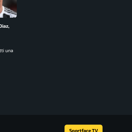
Diaz,
tti una
Sportface TV