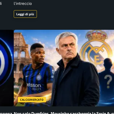
i
l'intreccio
Leggi di più
CALCIOMERCATO
 appena
Non solo Dumfries, Mourinho saccheggia la Serie A: o