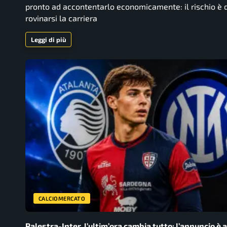
pronto ad accontentarlo economicamente: il rischio è d
rovinarsi la carriera
Leggi di più
CALCIOMERCATO
Palestra-Inter, l’ultim’ora cambia tutto: l’annuncio è