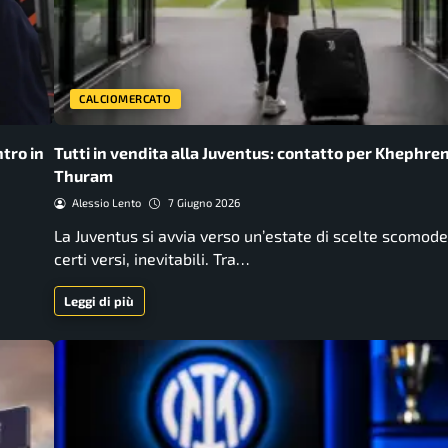
CALCIOMERCATO
tro in
Tutti in vendita alla Juventus: contatto per Khephre
Thuram
Alessio Lento
7 Giugno 2026
La Juventus si avvia verso un’estate di scelte scomode
certi versi, inevitabili. Tra…
Leggi di più