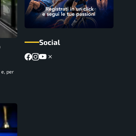
Social
n
 e, per