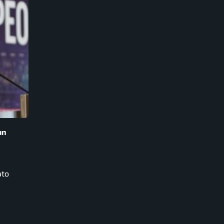
un
ato