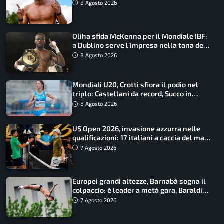
Barnabà sogna l’oro dalle grandi altezze
8 Agosto 2026
Oliha sfida McKenna per il Mondiale IBF:
a Dublino serve l’impresa nella tana del
lupo
8 Agosto 2026
Mondiali U20, Crotti sfiora il podio nel
triplo: Castellani da record, Succo in
finale
8 Agosto 2026
US Open 2026, invasione azzurra nelle
qualificazioni: 17 italiani a caccia del main
draw
7 Agosto 2026
Europei grandi altezze, Barnabà sogna il
colpaccio: è leader a metà gara, Baraldi
ancora in corsa
7 Agosto 2026