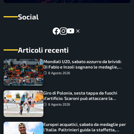
Social
Articoli recenti
Mondiali U20, sabato azzurro da brividi:
Di Fabio e Inzoli sognano le medaglie,
Castellani e Succo in finale
8 Agosto 2026
Giro di Polonia, sesta tappa da fuochi
d’artificio: Scaroni può attaccare la
maglia di Lemmen
8 Agosto 2026
Europei acquatici, sabato da medaglie per
l’Italia: Paltrinieri guida la staffetta,