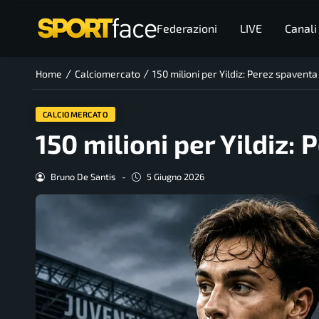
Federazioni
LIVE
Canali
/
/
Home
Calciomercato
150 milioni per Yildiz: Perez spaventa
CALCIOMERCATO
150 milioni per Yildiz:
Bruno De Santis
-
5 Giugno 2026