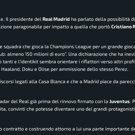
e. Il presidente del
Real Madrid
ha parlato della possibilità d
razione paragonabile per impatto a quella che portò
Cristiano 
de squadra che gioca la Champions League per un grande gioca
lub: almeno 150 milioni di euro”. Una dichiarazione che ha ine
anti e l’identikit sembra orientare i riflettori verso altri profil
i Haaland, Doku e Olise per ammissione dello stesso Perez.
iscorsi legati alla Casa Blanca e che a Madrid piace da parec
 radar del Real già prima del rinnovo firmato con la
Juventus
. 
ita, convinti che potesse diventare uno dei grandi protagonisti
o contratto e costruendo attorno a lui una parte importante d