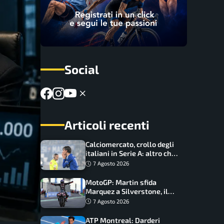
Social
Articoli recenti
Calciomercato, crollo degli
italiani in Serie A: altro che
svolta dopo il Mondiale
7 Agosto 2026
MotoGP: Martin sfida
Marquez a Silverstone, il
programma e gli orari
7 Agosto 2026
ATP Montreal: Darderi