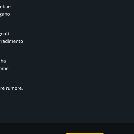
erebbe
igano
gnali
 gradimento
 ha
nome
are rumore,