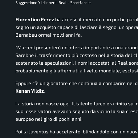
Suggestione Yildiz per il Real - Sportface.it
Florentino Perez
ha acceso il mercato con poche parol
segno un acquisto capace di lasciare il segno, un’ope
Bernabeu ormai molti anni fa.
“Martedì presenterò un’offerta importante a una gran
Sarebbe il trasferimento più costoso nella storia del c
scatenato le speculazioni. I nomi accostati al Real sono t
probabilmente già affermati a livello mondiale, esclus
Eppure c’è un giocatore che continua a comparire nei d
Kenan Yildiz
.
La storia non nasce oggi. Il talento turco era finito sui
suoi osservatori avevano seguito da vicino la sua cresc
europeo nel giro di pochi anni.
Poi la Juventus ha accelerato, blindandolo con un nuov