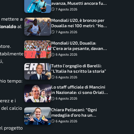
avanza, Musetti ancora fuori
con Jodar
7 Agosto 2026
i mettere a
Mondiali U20, è bronzo per
Doualla nei 100 metri: “Ho
Ronaldo
al
scacciato l’ansia”
7 Agosto 2026
Mondiali U20, Doualla:
tore.
“C’era aria pesante, davano
vitabilmente
le mascherine! Finale? Non
6 Agosto 2026
ho nulla da perdere”
i,
Tutto l’orgoglio di Barelli:
“L’Italia ha scritto la storia”
6 Agosto 2026
chio tempo:
Lo staff ufficiale di Mancini
in Nazionale: ci sono Oriali e
Bonucci, confermato un
6 Agosto 2026
Perez e i
ritorno
 del calcio
Chiara Pellacani: “Ogni
medaglia d’oro ha un
significato diverso. Ho fatto
6 Agosto 2026
il salto di qualità”
el progetto