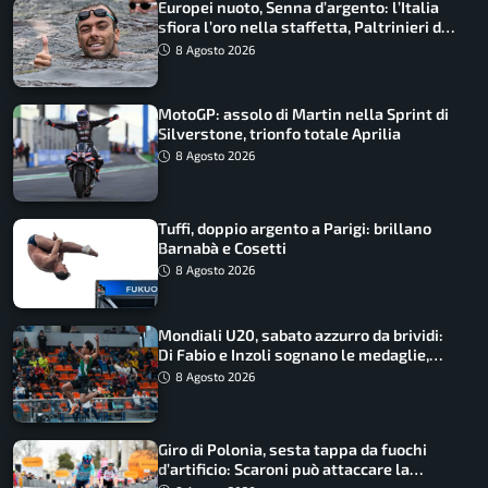
Europei nuoto, Senna d’argento: l’Italia
sfiora l’oro nella staffetta, Paltrinieri da
urlo, il bilancio azzurro
8 Agosto 2026
MotoGP: assolo di Martin nella Sprint di
Silverstone, trionfo totale Aprilia
8 Agosto 2026
Tuffi, doppio argento a Parigi: brillano
Barnabà e Cosetti
8 Agosto 2026
Mondiali U20, sabato azzurro da brividi:
Di Fabio e Inzoli sognano le medaglie,
Castellani e Succo in finale
8 Agosto 2026
Giro di Polonia, sesta tappa da fuochi
d’artificio: Scaroni può attaccare la