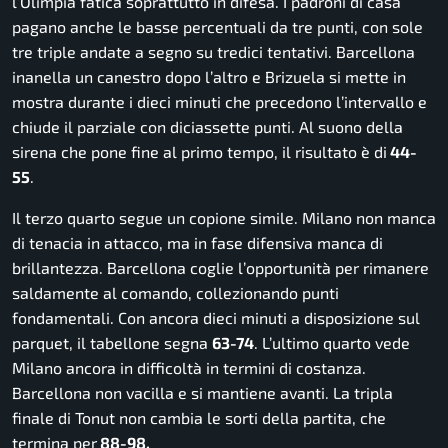
l’Olimpia fatica soprattutto in difesa. I padroni di casa
pagano anche le basse percentuali da tre punti, con sole
tre triple andate a segno su tredici tentativi. Barcellona
inanella un canestro dopo l’altro e Brizuela si mette in
mostra durante i dieci minuti che precedono l’intervallo e
chiude il parziale con diciassette punti. Al suono della
sirena che pone fine al primo tempo, il risultato è di
44-
55
.
Il terzo quarto segue un copione simile. Milano non manca
di tenacia in attacco, ma in fase difensiva manca di
brillantezza. Barcellona coglie l’opportunità per rimanere
saldamente al comando, collezionando punti
fondamentali. Con ancora dieci minuti a disposizione sul
parquet, il tabellone segna
63-74
. L’ultimo quarto vede
Milano ancora in difficoltà in termini di costanza.
Barcellona non vacilla e si mantiene avanti. La tripla
finale di Tonut non cambia le sorti della partita, che
termina per
88-98.