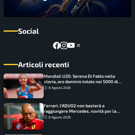
Social
Articoli recenti
Mondiali U20: Serena Di Fabio nella
storia, oro dominio totale nei 5000 di
marcia
8 Agosto 2026
Ferrari: l’ADUO2 non basterà a
raggiungere Mercedes, novità per la
Macarena
8 Agosto 2026