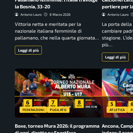
la Bosnia, 33-20
portiere per 
Antonio Lauro
8 Marzo 2026
Antonio Lauro
Vittoria netta e meritata per la
La porta della
nazionale italiana femminile di
cambiare padr
pallamano, che nella quarta giornata…
stagione. L’i
più…
Leggi di più
Leggi di più
FEDERAZIONI
PUGILATO
ATLETICA
F
Boxe, torneo Mura 2026: il programma
Ancona, Campi
di oggi, diretta su Sportface
indoor: il pro