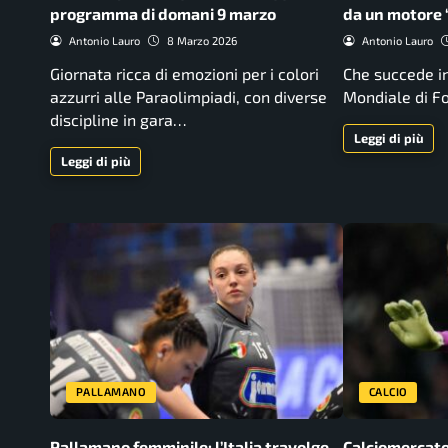
programma di domani 9 marzo
da un motore “
Antonio Lauro
8 Marzo 2026
Antonio Lauro
Giornata ricca di emozioni per i colori
Che succede in 
azzurri alle Paraolimpiadi, con diverse
Mondiale di F
discipline in gara…
Leggi di più
Leggi di più
PALLAMANO
CALCIO
Pallamano femminile: l’Italia travolge
Calciomercato 