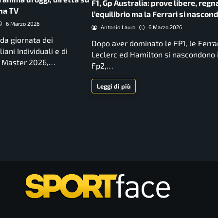
F1, Gp Australia: prove libere, regn
ana TV
l’equilibrio ma la Ferrari si nascon
6 Marzo 2026
Antonio Lauro
6 Marzo 2026
nda giornata dei
Dopo aver dominato le FP1, le Ferrar
iani Individuali e di
Leclerc ed Hamilton si nascondono 
r Master 2026,…
Fp2,…
Leggi di più