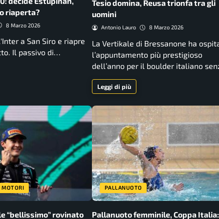
-0: decide Estupinan,
Tesio domina, Reusa trionfa tra gli
o riaperta?
uomini
8 Marzo 2026
Antonio Lauro
8 Marzo 2026
l'Inter a San Siro e riapre
La Vertikale di Bressanone ha ospit
to. Il passivo di…
l’appuntamento più prestigioso
dell’anno per il boulder italiano se
Leggi di più
MOTORI
PALLANUOTO
e “bellissimo” rovinato
Pallanuoto femminile, Coppa Italia: