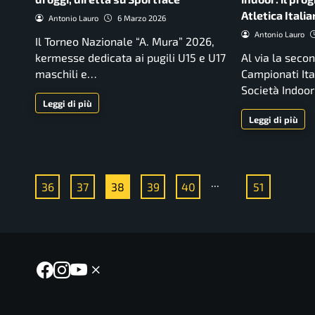
Atletica Itali
Antonio Lauro
6 Marzo 2026
Antonio Lauro
Il Torneo Nazionale “A. Mura” 2026,
kermesse dedicata ai pugili U15 e U17
Al via la seco
maschili e…
Campionati Ital
Società Indoo
Leggi di più
Leggi di più
...
36
37
38
39
40
51