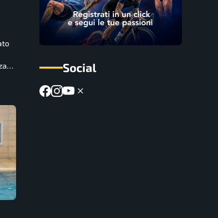
ato
Social
nza…