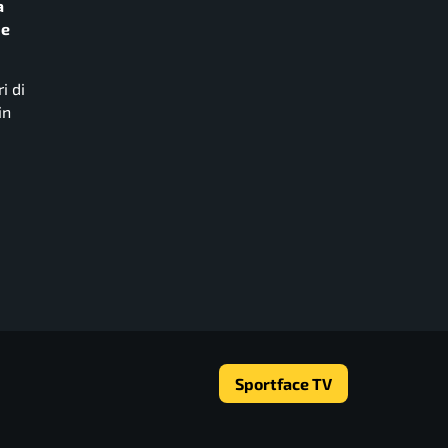
a
de
i di
in
Sportface TV