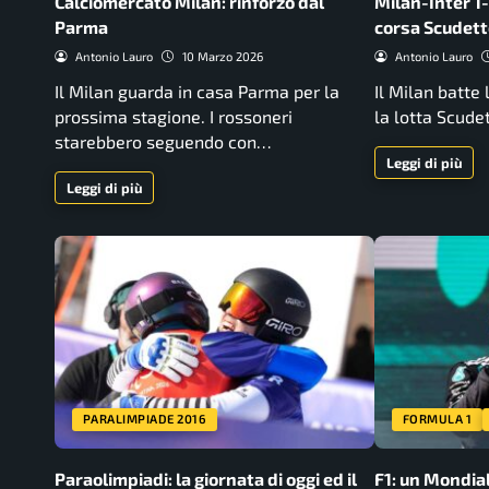
Calciomercato Milan: rinforzo dal
Milan-Inter 1
Parma
corsa Scudett
Antonio Lauro
10 Marzo 2026
Antonio Lauro
Il Milan guarda in casa Parma per la
Il Milan batte 
prossima stagione. I rossoneri
la lotta Scudet
starebbero seguendo con…
Leggi di più
Leggi di più
PARALIMPIADE 2016
FORMULA 1
Paraolimpiadi: la giornata di oggi ed il
F1: un Mondial