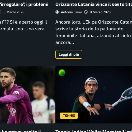
irregolare”, i problemi
Orizzonte Catania vince il sesto tit
8 Marzo 2026
Antonio Lauro
8 Marzo 2026
F1? Si è aperto oggi il
Ancora loro. L’Ekipe Orizzonte Catan
ormula Uno. Una vera…
scrive la storia della pallanuoto
femminile italiana, alzando al cielo
ancora…
Leggi di più
TENNIS
Juventus: scelto il
Tennis, Indian Wells: Maestrelli ed