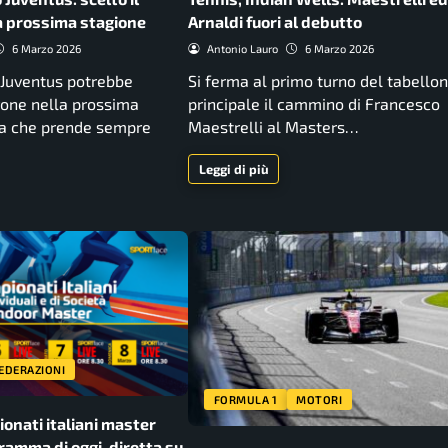
la prossima stagione
Arnaldi fuori al debutto
6 Marzo 2026
Antonio Lauro
6 Marzo 2026
 Juventus potrebbe
Si ferma al primo turno del tabello
one nella prossima
principale il cammino di Francesco
dea che prende sempre
Maestrelli al Masters…
Leggi di più
EDERAZIONI
FORMULA 1
MOTORI
onati italiani master
gramma di oggi, diretta su