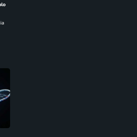
olo
ia