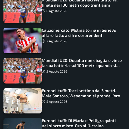
finale nei 100 metri dopo trent’anni
6 Agosto 2026
Calciomercato, Molina torna in Serie A:
affare fatto a cifre sorprendenti
5 Agosto 2026
Mondiali U20, Doualla non sbaglia e vince
la sua batteria sui 100 metri: quando si
disputano le finali
5 Agosto 2026
Europei, tuffi: Tocci settimo dai 3 metri.
Male Santoro, Wesemann si prende l’oro
5 Agosto 2026
Europei, tuffi: Di Maria e Pelligra quinti
nel sincro misto. Oro all’Ucraina