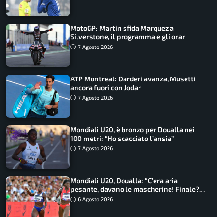
MotoGP: Martin sfida Marquez a
Silverstone, il programma e gli orari
7 Agosto 2026
ATP Montreal: Darderi avanza, Musetti
ancora fuori con Jodar
7 Agosto 2026
Mondiali U20, è bronzo per Doualla nei
100 metri: “Ho scacciato l’ansia”
7 Agosto 2026
Mondiali U20, Doualla: “C’era aria
pesante, davano le mascherine! Finale?
Non ho nulla da perdere”
6 Agosto 2026