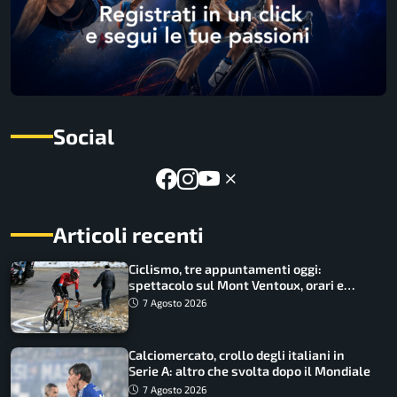
Social
Articoli recenti
Ciclismo, tre appuntamenti oggi:
spettacolo sul Mont Ventoux, orari e
come vederli
7 Agosto 2026
Calciomercato, crollo degli italiani in
Serie A: altro che svolta dopo il Mondiale
7 Agosto 2026