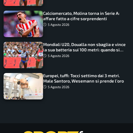
Calciomercato, Molina torna in Serie A:
affare fatto a cifre sorprendenti
5 Agosto 2026
Mondiali U20, Doualla non sbaglia e vince
la sua batteria sui 100 metri: quando si
disputano le finali
5 Agosto 2026
Europei, tuffi: Tocci settimo dai 3 metri.
Male Santoro, Wesemann si prende l’oro
5 Agosto 2026