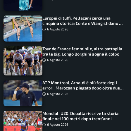
Europei di tuffi, Pellacani cerca una
cinquina storica: Conte e Wang sfidano la
piattaforma
6 Agosto 2026
Tour de France femminile, altra battaglia
tra le big: Longo Borghini sogna il colpo
6 Agosto 2026
ATP Montreal, Arnaldi è più forte degli
errori: Marozsan piegato dopo oltre due
ore
6 Agosto 2026
Mondiali U20, Doualla riscrive la storia:
finale nei 100 metri dopo trent’anni
6 Agosto 2026