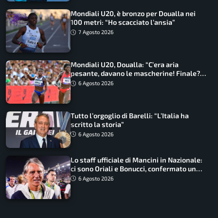
Mondiali U20, è bronzo per Doualla nei
100 metri: “Ho scacciato l’ansia”
7 Agosto 2026
Mondiali U20, Doualla: “C’era aria
pesante, davano le mascherine! Finale?
Non ho nulla da perdere”
6 Agosto 2026
Tutto l’orgoglio di Barelli: “L’Italia ha
scritto la storia”
6 Agosto 2026
Lo staff ufficiale di Mancini in Nazionale:
ci sono Oriali e Bonucci, confermato un
ritorno
6 Agosto 2026