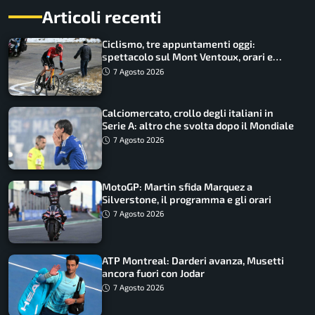
Articoli recenti
Ciclismo, tre appuntamenti oggi:
spettacolo sul Mont Ventoux, orari e
come vederli
7 Agosto 2026
Calciomercato, crollo degli italiani in
Serie A: altro che svolta dopo il Mondiale
7 Agosto 2026
MotoGP: Martin sfida Marquez a
Silverstone, il programma e gli orari
7 Agosto 2026
ATP Montreal: Darderi avanza, Musetti
ancora fuori con Jodar
7 Agosto 2026