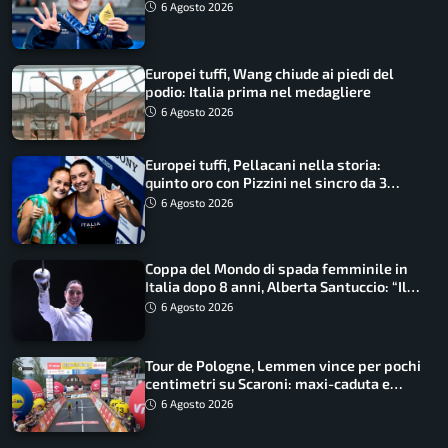
qualità”
6 Agosto 2026
Europei tuffi, Wang chiude ai piedi del
podio: Italia prima nel medagliere
6 Agosto 2026
Europei tuffi, Pellacani nella storia:
quinto oro con Pizzini nel sincro da 3
metri
6 Agosto 2026
Coppa del Mondo di spada femminile in
Italia dopo 8 anni, Alberta Santuccio: “Il
lavoro dà sempre i suoi frutti”
6 Agosto 2026
Tour de Pologne, Lemmen vince per pochi
centimetri su Scaroni: maxi-caduta e
tappa accorciata
6 Agosto 2026