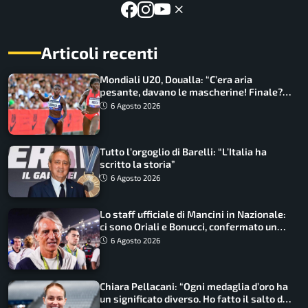
Articoli recenti
Mondiali U20, Doualla: “C’era aria
pesante, davano le mascherine! Finale?
Non ho nulla da perdere”
6 Agosto 2026
Tutto l’orgoglio di Barelli: “L’Italia ha
scritto la storia”
6 Agosto 2026
Lo staff ufficiale di Mancini in Nazionale:
ci sono Oriali e Bonucci, confermato un
ritorno
6 Agosto 2026
Chiara Pellacani: “Ogni medaglia d’oro ha
un significato diverso. Ho fatto il salto di