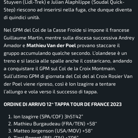
Stuyven (Lidl-Trek) e Julian Alaphilippe (Soudal Quick-
Step) riescono ad inserirsi nella fuga, che dunque diventa
di quindici unità.
Nel GPM del Col de la Casse Froide si impone il francese
Guillaume Martin, mentre sulla discesa successiva Andrey
Amador e
Mathieu Van der Poel
provano staccare il
gruppo accumulando qualche secondo. L’olandese è un
treno e si lascia alle spalle anche il costaricano, andando
a conquistare il GPM sul Col de la Croix Montmain.
Sull’ultimo GPM di giornata del Col del al Croix Rosier Van
der Poel viene ripreso, così è Ion Izagirre a tentare
l’allungo e vola verso il successo di tappa.
ORDINE DI ARRIVO 12^ TAPPA TOUR DE FRANCE 2023
Ion Izagirre (SPA/COF) 3h51’42”
Mathieu Burgaudeau (FRA/TEN) +58″
Matteo Jorgenson (USA/MOV) +58″
Tiesj Benoot (BEL/TJV) +1’06”