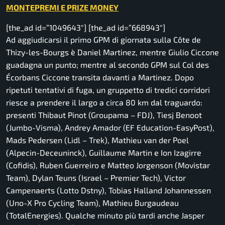
MONTEPREMI E PRIZE MONEY
[the_ad id=”1049643″] [the_ad id=”668943″]
Ad aggiudicarsi il primo GPM di giornata sulla Côte de
Thizy-les-Bourgs è Daniel Martinez, mentre Giulio Ciccone
guadagna un punto; mentre al secondo GPM sul
Col des
Écorbans Ciccone transita davanti a Martinez.
Dopo
ripetuti tentativi di fuga, un gruppetto di tredici corridori
riesce a prendere il largo a circa 80 km dal traguardo:
presenti Thibaut Pinot (Groupama – FDJ), Tiesj Benoot
(Jumbo-Visma), Andrey Amador (EF Education-EasyPost),
Mads Pedersen (Lidl – Trek), Mathieu van der Poel
(Alpecin-Deceuninck), Guillaume Martin e Ion Izagirre
(Cofidis), Ruben Guerreiro e Matteo Jorgenson (Movistar
Team), Dylan Teuns (Israel – Premier Tech), Victor
Campenaerts (Lotto Dstny), Tobias Halland Johannessen
(Uno-X Pro Cycling Team), Mathieu Burgaudeau
(TotalEnergies). Qualche minuto più tardi anche Jasper