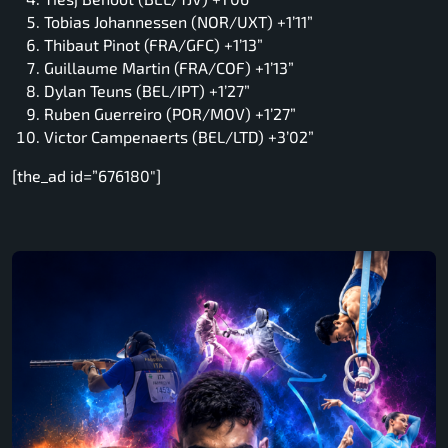
Tobias Johannessen (NOR/UXT) +1’11”
Thibaut Pinot (FRA/GFC) +1’13”
Guillaume Martin (FRA/COF) +1’13”
Dylan Teuns (BEL/IPT) +1’27”
Ruben Guerreiro (POR/MOV) +1’27”
Victor Campenaerts (BEL/LTD) +3’02”
[the_ad id=”676180″]