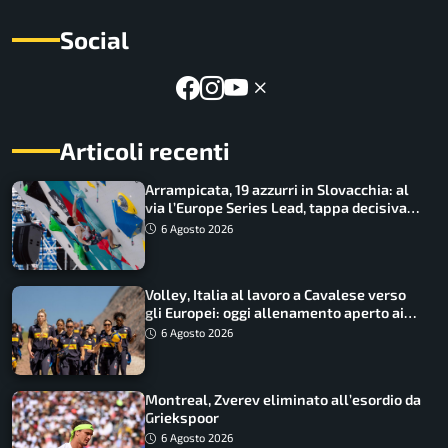
Social
Articoli recenti
Arrampicata, 19 azzurri in Slovacchia: al
via l’Europe Series Lead, tappa decisiva
per la Speed
6 Agosto 2026
Volley, Italia al lavoro a Cavalese verso
gli Europei: oggi allenamento aperto ai
tifosi
6 Agosto 2026
Montreal, Zverev eliminato all’esordio da
Griekspoor
6 Agosto 2026