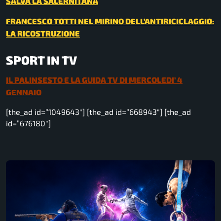
SALVA LA SALERNITANA
FRANCESCO TOTTI NEL MIRINO DELL’ANTIRICICLAGGIO:
LA RICOSTRUZIONE
SPORT IN TV
IL PALINSESTO E LA GUIDA TV DI MERCOLEDI’ 4
GENNAIO
[the_ad id=”1049643″] [the_ad id=”668943″] [the_ad
id=”676180″]