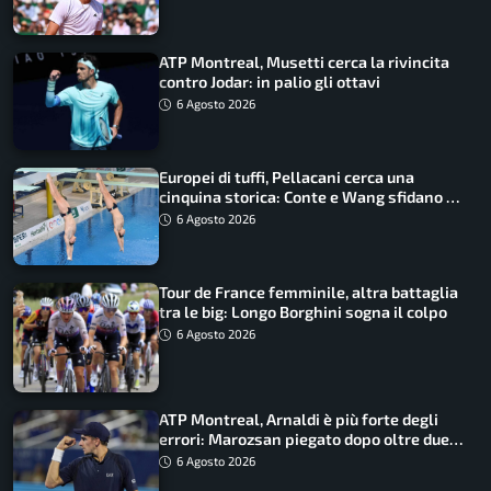
ATP Montreal, Musetti cerca la rivincita
contro Jodar: in palio gli ottavi
6 Agosto 2026
Europei di tuffi, Pellacani cerca una
cinquina storica: Conte e Wang sfidano la
piattaforma
6 Agosto 2026
Tour de France femminile, altra battaglia
tra le big: Longo Borghini sogna il colpo
6 Agosto 2026
ATP Montreal, Arnaldi è più forte degli
errori: Marozsan piegato dopo oltre due
ore
6 Agosto 2026