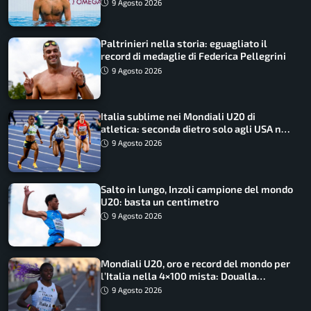
9 Agosto 2026
Paltrinieri nella storia: eguagliato il
record di medaglie di Federica Pellegrini
9 Agosto 2026
Italia sublime nei Mondiali U20 di
atletica: seconda dietro solo agli USA nel
medagliere
9 Agosto 2026
Salto in lungo, Inzoli campione del mondo
U20: basta un centimetro
9 Agosto 2026
Mondiali U20, oro e record del mondo per
l’Italia nella 4×100 mista: Doualla
straordinaria
9 Agosto 2026