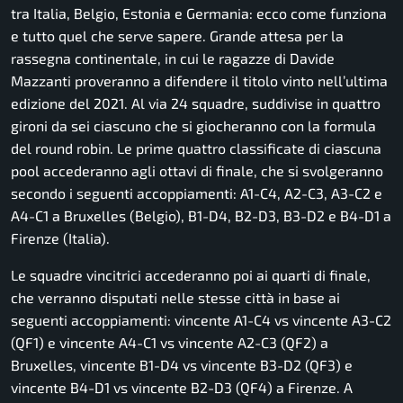
tra Italia, Belgio, Estonia e Germania: ecco come funziona
e tutto quel che serve sapere. Grande attesa per la
rassegna continentale, in cui le ragazze di Davide
Mazzanti proveranno a difendere il titolo vinto nell’ultima
edizione del 2021. Al via 24 squadre, suddivise in quattro
gironi da sei ciascuno che si giocheranno con la formula
del round robin. Le prime quattro classificate di ciascuna
pool accederanno agli ottavi di finale, che si svolgeranno
secondo i seguenti accoppiamenti: A1-C4, A2-C3, A3-C2 e
A4-C1 a Bruxelles (Belgio), B1-D4, B2-D3, B3-D2 e B4-D1 a
Firenze (Italia).
Le squadre vincitrici accederanno poi ai quarti di finale,
che verranno disputati nelle stesse città in base ai
seguenti accoppiamenti: vincente A1-C4 vs vincente A3-C2
(QF1) e vincente A4-C1 vs vincente A2-C3 (QF2) a
Bruxelles, vincente B1-D4 vs vincente B3-D2 (QF3) e
vincente B4-D1 vs vincente B2-D3 (QF4) a Firenze. A