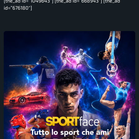
[the_ad id=”1049643″] [the_ad id=”668943″] [the_ad
id=”676180″]