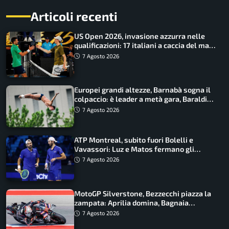
Articoli recenti
US Open 2026, invasione azzurra nelle
qualificazioni: 17 italiani a caccia del main
draw
7 Agosto 2026
Europei grandi altezze, Barnabà sogna il
colpaccio: è leader a metà gara, Baraldi
ancora in corsa
7 Agosto 2026
ATP Montreal, subito fuori Bolelli e
Vavassori: Luz e Matos fermano gli
azzurri
7 Agosto 2026
MotoGP Silverstone, Bezzecchi piazza la
zampata: Aprilia domina, Bagnaia
costretto al Q1
7 Agosto 2026