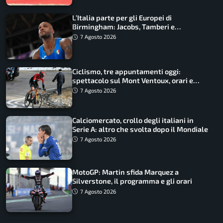
L’Italia parte per gli Europei di
Birmingham: Jacobs, Tamberi e
Battocletti guidano una spedizione
7 Agosto 2026
record
Ciclismo, tre appuntamenti oggi:
spettacolo sul Mont Ventoux, orari e
come vederli
7 Agosto 2026
Calciomercato, crollo degli italiani in
Serie A: altro che svolta dopo il Mondiale
7 Agosto 2026
MotoGP: Martin sfida Marquez a
Silverstone, il programma e gli orari
7 Agosto 2026