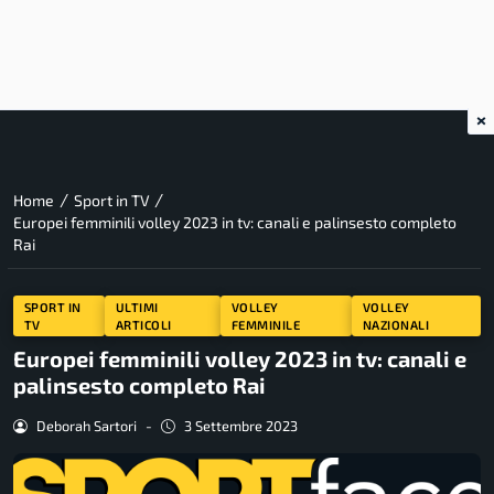
×
/
/
Home
Sport in TV
Europei femminili volley 2023 in tv: canali e palinsesto completo
Rai
SPORT IN
ULTIMI
VOLLEY
VOLLEY
TV
ARTICOLI
FEMMINILE
NAZIONALI
Europei femminili volley 2023 in tv: canali e
palinsesto completo Rai
Deborah Sartori
-
3 Settembre 2023