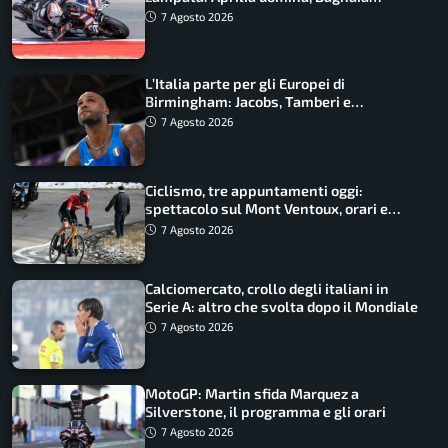
costretto al Q1
7 Agosto 2026
L’Italia parte per gli Europei di
Birmingham: Jacobs, Tamberi e
Battocletti guidano una spedizione
7 Agosto 2026
record
Ciclismo, tre appuntamenti oggi:
spettacolo sul Mont Ventoux, orari e
come vederli
7 Agosto 2026
Calciomercato, crollo degli italiani in
Serie A: altro che svolta dopo il Mondiale
7 Agosto 2026
MotoGP: Martin sfida Marquez a
Silverstone, il programma e gli orari
7 Agosto 2026