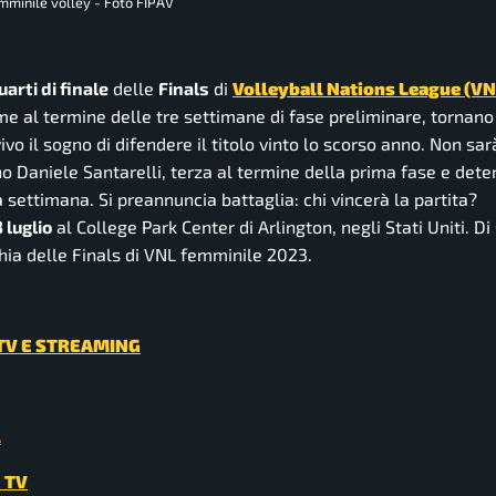
mminile volley - Foto FIPAV
uarti di finale
delle
Finals
di
Volleyball Nations League (VN
ime al termine delle tre settimane di fase preliminare, tornan
vivo il sogno di difendere il titolo vinto lo scorso anno. Non sa
no Daniele Santarelli, terza al termine della prima fase e det
 settimana. Si preannuncia battaglia: chi vincerà la partita?
 luglio
al College Park Center di Arlington, negli Stati Uniti. Di
rchia delle Finals di VNL femminile 2023.
 TV E STREAMING
A
 TV