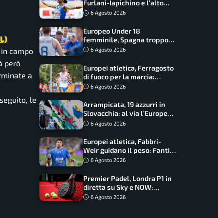
Furlani-Iapichino e l’alto
azzurro: l’Italia sogna nei
6 Agosto 2026
salti
Europeo Under 18
L)
femminile, Spagna troppo
forte: Italia battuta 95-41,
6 Agosto 2026
o in campo
ora si gioca il Mondiale
rà però
Europei atletica, Ferragosto
erminate a
di fuoco per la marcia:
Palmisano, Stano e
6 Agosto 2026
Fortunato guidano l’Italia
 seguito, le
Arrampicata, 19 azzurri in
Slovacchia: al via l’Europe
Series Lead, tappa decisiva
6 Agosto 2026
per la Speed
Europei atletica, Fabbri-
Weir guidano il peso: Fantini
difende il titolo nel martello
6 Agosto 2026
Premier Padel, Londra P1 in
diretta su Sky e NOW:
programma, orari e
6 Agosto 2026
telecronisti