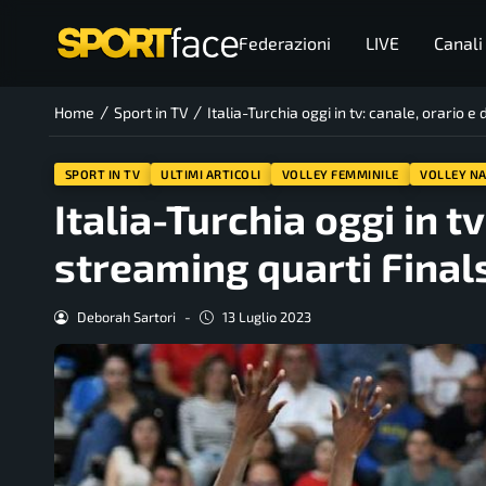
Federazioni
LIVE
Canali
/
/
Home
Sport in TV
Italia-Turchia oggi in tv: canale, orario 
SPORT IN TV
ULTIMI ARTICOLI
VOLLEY FEMMINILE
VOLLEY NA
Italia-Turchia oggi in t
streaming quarti Fina
Deborah Sartori
-
13 Luglio 2023