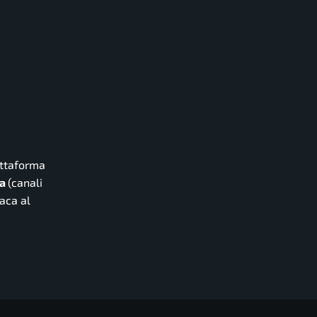
iattaforma
na
(canali
naca al