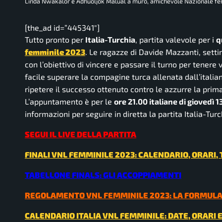
Linda Nwakalor e Adhuoljok Malual a muro, amichevole Nazionale fe
[the_ad id=”445341″]
Tutto pronto per
Italia-Turchia
, partita valevole per i
q
femminile 2023
. Le ragazze di Davide Mazzanti, sett
con l’obiettivo di vincere e passare il turno per tenere 
facile superare la compagine turca allenata dall’italia
ripetere il successo ottenuto contro le azzurre la prima
L’appuntamento è per le
ore 21.00 italiane di giovedì 13
informazioni per seguire in diretta la partita Italia-Tu
SEGUI IL LIVE DELLA PARTITA
FINALI VNL FEMMINILE 2023: CALENDARIO, ORARI,
TABELLONE FINALS: GLI ACCOPPIAMENTI
REGOLAMENTO VNL FEMMINILE 2023: LA FORMUL
CALENDARIO ITALIA VNL FEMMINILE: DATE, ORARI E