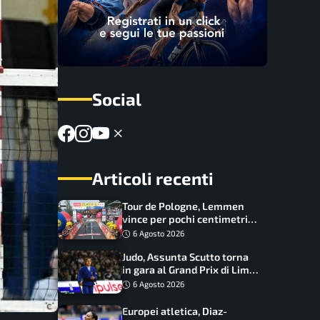
Social
Articoli recenti
Tour de Pologne, Lemmen
vince per pochi centimetri
su Scaroni: maxi-caduta e
6 Agosto 2026
tappa accorciata
Judo, Assunta Scutto torna
in gara al Grand Prix di Lima:
17 azzurri convocati
6 Agosto 2026
Europei atletica, Diaz-