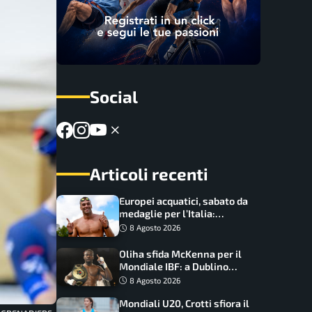
Social
Articoli recenti
Europei acquatici, sabato da
medaglie per l’Italia:
Paltrinieri guida la staffetta,
8 Agosto 2026
Barnabà sogna l’oro dalle
grandi altezze
Oliha sfida McKenna per il
Mondiale IBF: a Dublino
serve l’impresa nella tana
8 Agosto 2026
del lupo
Mondiali U20, Crotti sfiora il