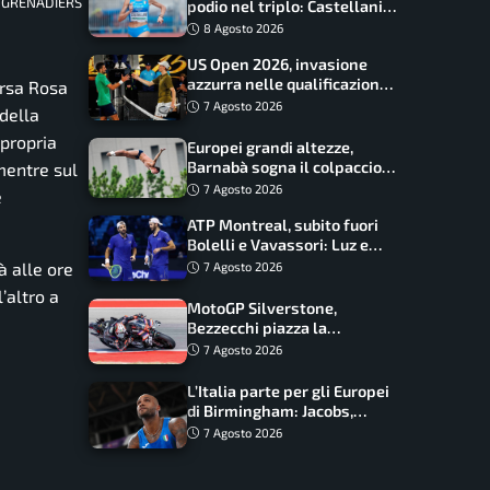
OS GRENADIERS
podio nel triplo: Castellani
da record, Succo in finale
8 Agosto 2026
US Open 2026, invasione
azzurra nelle qualificazioni:
orsa Rosa
17 italiani a caccia del main
7 Agosto 2026
della
draw
 propria
Europei grandi altezze,
Barnabà sogna il colpaccio:
 mentre sul
è leader a metà gara, Baraldi
7 Agosto 2026
e
ancora in corsa
ATP Montreal, subito fuori
Bolelli e Vavassori: Luz e
Matos fermano gli azzurri
à alle ore
7 Agosto 2026
’altro a
MotoGP Silverstone,
Bezzecchi piazza la
zampata: Aprilia domina,
7 Agosto 2026
Bagnaia costretto al Q1
L’Italia parte per gli Europei
di Birmingham: Jacobs,
Tamberi e Battocletti
7 Agosto 2026
guidano una spedizione
record