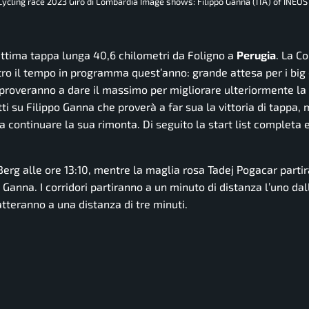
 Cycling race 2023 Giro di Lombardia Image shows: Filippo Ganna (ITA) of INE
settima tappa lunga 40,6 chilometri da Foligno a
Perugia
. La C
ro il tempo in programma quest’anno: grande attesa per i big 
proveranno a dare il massimo per migliorare ulteriormente la
tutti su Filippo Ganna che proverà a far sua la vittoria di tappa,
a continuare la sua rimonta. Di seguito la start list completa 
 Berg alle ore 13:10, mentre la maglia rosa Tadej Pogacar partir
o Ganna. I corridori partiranno a un minuto di distanza l’uno dall
atteranno a una distanza di tre minuti.