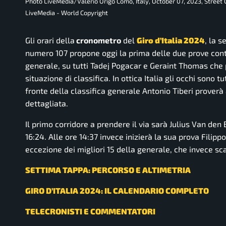
Photo LiveMedia/Valerio Origo Como, Italy, October 07, 2023, Street
LiveMedia - World Copyright
Gli orari della
cronometro
del
Giro d’Italia 2024
, la 
numero 107 propone oggi la prima delle due prove cont
generale, su tutti Tadej Pogacar e Geraint Thomas che 
situazione di classifica. In ottica Italia gli occhi sono 
fronte della classifica generale Antonio Tiberi proverà 
dettagliata.
Il primo corridore a prendere il via sarà Julius Van den
16:24. Alle ore 14:37 invece inizierà la sua prova Filipp
eccezione dei migliori 15 della generale, che invece sc
SETTIMA TAPPA: PERCORSO E ALTIMETRIA
GIRO D’ITALIA 2024: IL CALENDARIO COMPLETO
TELECRONISTI E COMMENTATORI