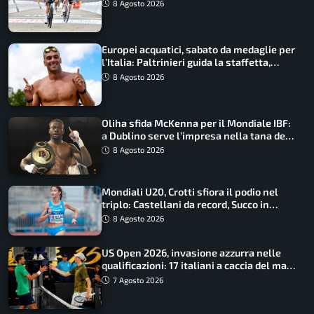
maglia di Lemmen
8 Agosto 2026
Europei acquatici, sabato da medaglie per
l’Italia: Paltrinieri guida la staffetta,
Barnabà sogna l’oro dalle grandi altezze
8 Agosto 2026
Oliha sfida McKenna per il Mondiale IBF:
a Dublino serve l’impresa nella tana del
lupo
8 Agosto 2026
Mondiali U20, Crotti sfiora il podio nel
triplo: Castellani da record, Succo in
finale
8 Agosto 2026
US Open 2026, invasione azzurra nelle
qualificazioni: 17 italiani a caccia del main
draw
7 Agosto 2026