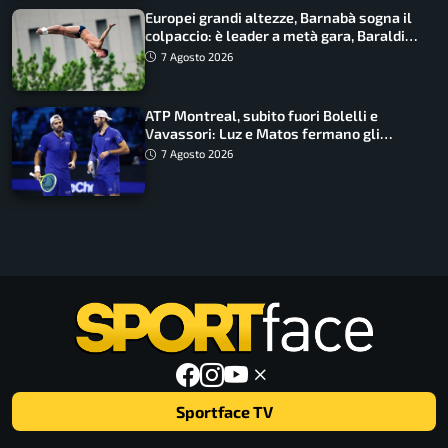
Europei grandi altezze, Barnabà sogna il
colpaccio: è leader a metà gara, Baraldi
ancora in corsa
7 Agosto 2026
ATP Montreal, subito fuori Bolelli e
Vavassori: Luz e Matos fermano gli
azzurri
7 Agosto 2026
Sportface TV