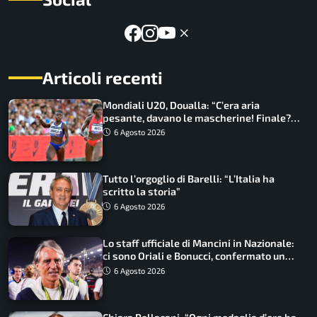
Articoli recenti
Mondiali U20, Doualla: “C’era aria
pesante, davano le mascherine! Finale?
Non ho nulla da perdere”
6 Agosto 2026
Tutto l’orgoglio di Barelli: “L’Italia ha
scritto la storia”
6 Agosto 2026
Lo staff ufficiale di Mancini in Nazionale:
ci sono Oriali e Bonucci, confermato un
ritorno
6 Agosto 2026