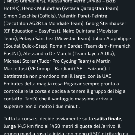
(INEOS Grenadiers), Alessandro Verre (Arkéa – B&B
Hotels), Henok Mulubrhan (Astana Qazaqstan Team),
Simon Geschke (Cofidis), Valentin Paret-Peintre
(Decathlon AG2R La Mondiale Team), Georg Steinhauser
(EF Education – EasyPost), Nairo Quintana (Movistar
Team), Pelayo Sánchez (Movistar Team), Julian Alaphilippe
(Soudal Quick-Step), Romain Bardet (Team dsm-firmenich
PostNL), Alessandro De Marchi (Team Jayco AlUla),
Michael Storer (Tudor Pro Cycling Team) e Martin
Marcellusi (VF Group – Bardiani CSF – Faizanè). I
battistrada non prendono mai il largo, con la UAE
Emirates della maglia rosa Pogacar sempre pronta a
controllare la corsa e decisa a tenere il gruppo dei big a
contatto. Tant’è che il vantaggio massimo arriva a
superare non di molto i due minuti.
Tutta la corsa si decide ovviamente sulla
salita finale
,
lunga 14,5 km fino ai 1450 metri di quota dell’arrivo. Il
gruppo maglia rosa la inizia con meno di 50″ di ritardo dai