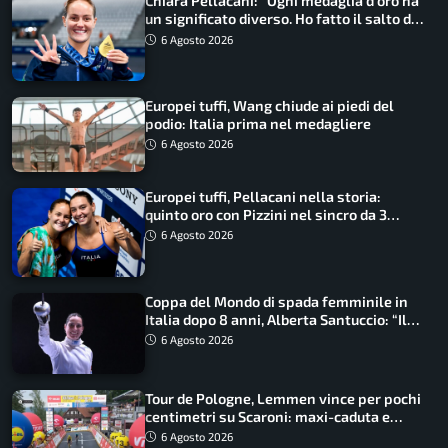
Chiara Pellacani: “Ogni medaglia d’oro ha
un significato diverso. Ho fatto il salto di
qualità”
6 Agosto 2026
Europei tuffi, Wang chiude ai piedi del
podio: Italia prima nel medagliere
6 Agosto 2026
Europei tuffi, Pellacani nella storia:
quinto oro con Pizzini nel sincro da 3
metri
6 Agosto 2026
Coppa del Mondo di spada femminile in
Italia dopo 8 anni, Alberta Santuccio: “Il
lavoro dà sempre i suoi frutti”
6 Agosto 2026
Tour de Pologne, Lemmen vince per pochi
centimetri su Scaroni: maxi-caduta e
tappa accorciata
6 Agosto 2026