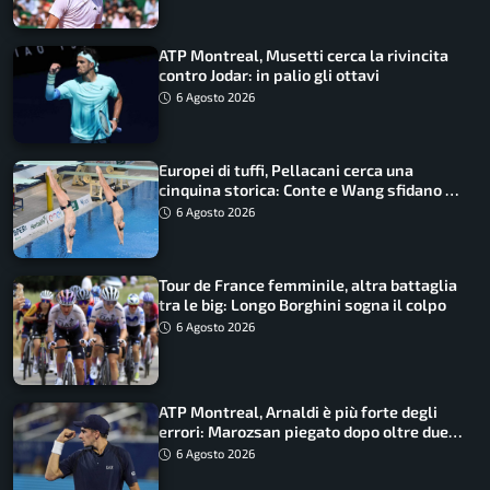
ATP Montreal, Musetti cerca la rivincita
contro Jodar: in palio gli ottavi
6 Agosto 2026
Europei di tuffi, Pellacani cerca una
cinquina storica: Conte e Wang sfidano la
piattaforma
6 Agosto 2026
Tour de France femminile, altra battaglia
tra le big: Longo Borghini sogna il colpo
6 Agosto 2026
ATP Montreal, Arnaldi è più forte degli
errori: Marozsan piegato dopo oltre due
ore
6 Agosto 2026