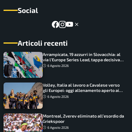
Social
Articoli recenti
Arrampicata, 19 azzurri in Slovacchia: al
via l’Europe Series Lead, tappa decisiva
per la Speed
6 Agosto 2026
Volley, Italia al lavoro a Cavalese verso
gli Europei: oggi allenamento aperto ai
tifosi
6 Agosto 2026
Montreal, Zverev eliminato all’esordio da
Griekspoor
6 Agosto 2026