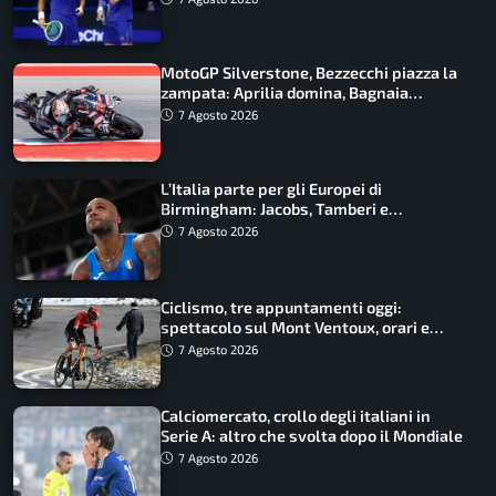
MotoGP Silverstone, Bezzecchi piazza la
zampata: Aprilia domina, Bagnaia
costretto al Q1
7 Agosto 2026
L’Italia parte per gli Europei di
Birmingham: Jacobs, Tamberi e
Battocletti guidano una spedizione
7 Agosto 2026
record
Ciclismo, tre appuntamenti oggi:
spettacolo sul Mont Ventoux, orari e
come vederli
7 Agosto 2026
Calciomercato, crollo degli italiani in
Serie A: altro che svolta dopo il Mondiale
7 Agosto 2026