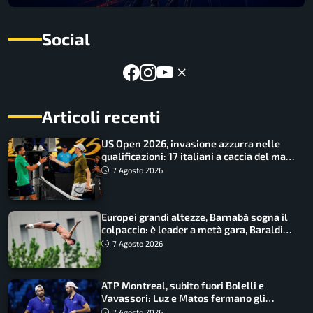
Social
Articoli recenti
US Open 2026, invasione azzurra nelle
qualificazioni: 17 italiani a caccia del main
draw
7 Agosto 2026
Europei grandi altezze, Barnabà sogna il
colpaccio: è leader a metà gara, Baraldi
ancora in corsa
7 Agosto 2026
ATP Montreal, subito fuori Bolelli e
Vavassori: Luz e Matos fermano gli
azzurri
7 Agosto 2026