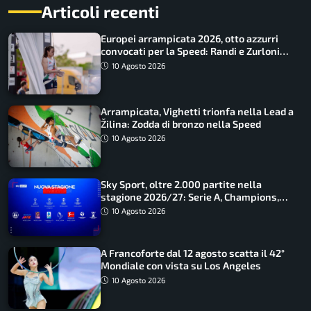
Articoli recenti
Europei arrampicata 2026, otto azzurri
convocati per la Speed: Randi e Zurloni
guidano l’Italia
10 Agosto 2026
Arrampicata, Vighetti trionfa nella Lead a
Žilina: Zodda di bronzo nella Speed
10 Agosto 2026
Sky Sport, oltre 2.000 partite nella
stagione 2026/27: Serie A, Champions,
Premier e tutte le novità
10 Agosto 2026
A Francoforte dal 12 agosto scatta il 42°
Mondiale con vista su Los Angeles
10 Agosto 2026