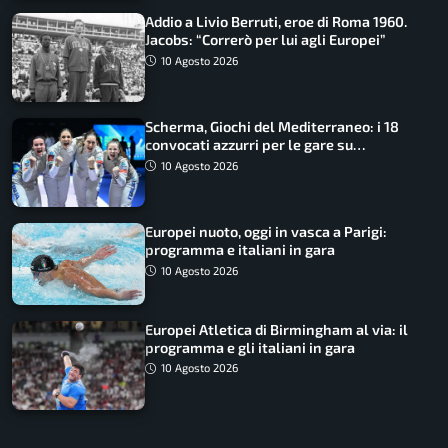
Addio a Livio Berruti, eroe di Roma 1960.
Jacobs: “Correrò per lui agli Europei”
10 Agosto 2026
Scherma, Giochi del Mediterraneo: i 18
convocati azzurri per le gare su
SportFaceTV
10 Agosto 2026
Europei nuoto, oggi in vasca a Parigi:
programma e italiani in gara
10 Agosto 2026
Europei Atletica di Birmingham al via: il
programma e gli italiani in gara
10 Agosto 2026