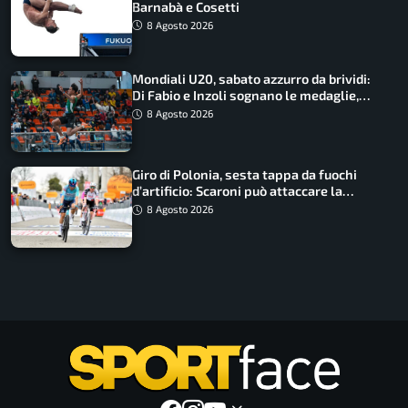
Barnabà e Cosetti
8 Agosto 2026
Mondiali U20, sabato azzurro da brividi:
Di Fabio e Inzoli sognano le medaglie,
Castellani e Succo in finale
8 Agosto 2026
Giro di Polonia, sesta tappa da fuochi
d’artificio: Scaroni può attaccare la
maglia di Lemmen
8 Agosto 2026