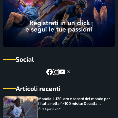
Social
Articoli recenti
Mondiali U20, oro e record del mondo per
l’Italia nella 4×100 mista: Doualla
straordinaria
9 Agosto 2026