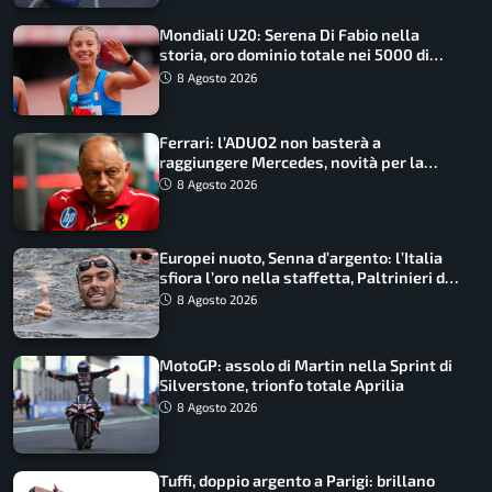
Mondiali U20: Serena Di Fabio nella
storia, oro dominio totale nei 5000 di
marcia
8 Agosto 2026
Ferrari: l’ADUO2 non basterà a
raggiungere Mercedes, novità per la
Macarena
8 Agosto 2026
Europei nuoto, Senna d’argento: l’Italia
sfiora l’oro nella staffetta, Paltrinieri da
urlo, il bilancio azzurro
8 Agosto 2026
MotoGP: assolo di Martin nella Sprint di
Silverstone, trionfo totale Aprilia
8 Agosto 2026
Tuffi, doppio argento a Parigi: brillano