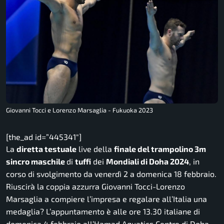
Giovanni Tocci e Lorenzo Marsaglia - Fukuoka 2023
[the_ad id=”445341″]
La
diretta testuale
live della
finale del trampolino 3m
sincro maschile
di
tuffi
dei
Mondiali di Doha 2024
, in
corso di svolgimento da venerdì 2 a domenica 18 febbraio.
Riuscirà la coppia azzurra Giovanni Tocci-Lorenzo
Marsaglia a compiere l’impresa e regalare all’Italia una
medaglia? L’appuntamento è alle ore 13.30 italiane di
domenica 4 febbraio all’Hamad Aquatics Centre di Doha.