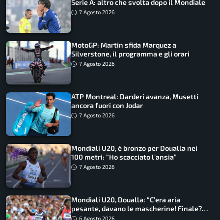
Serie A: altro che svolta dopo il Mondiale
7 Agosto 2026
MotoGP: Martin sfida Marquez a
Silverstone, il programma e gli orari
7 Agosto 2026
ATP Montreal: Darderi avanza, Musetti
ancora fuori con Jodar
7 Agosto 2026
Mondiali U20, è bronzo per Doualla nei
100 metri: “Ho scacciato l’ansia”
7 Agosto 2026
Mondiali U20, Doualla: “C’era aria
pesante, davano le mascherine! Finale?
Non ho nulla da perdere”
6 Agosto 2026