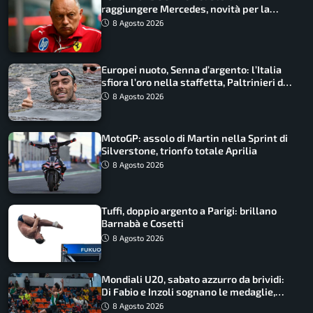
raggiungere Mercedes, novità per la
Macarena
8 Agosto 2026
Europei nuoto, Senna d’argento: l’Italia
sfiora l’oro nella staffetta, Paltrinieri da
urlo, il bilancio azzurro
8 Agosto 2026
MotoGP: assolo di Martin nella Sprint di
Silverstone, trionfo totale Aprilia
8 Agosto 2026
Tuffi, doppio argento a Parigi: brillano
Barnabà e Cosetti
8 Agosto 2026
Mondiali U20, sabato azzurro da brividi:
Di Fabio e Inzoli sognano le medaglie,
Castellani e Succo in finale
8 Agosto 2026