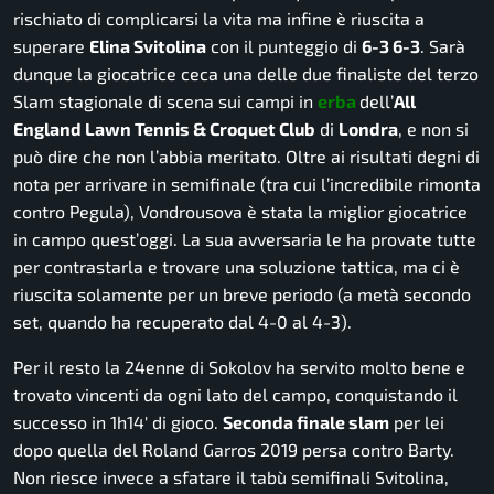
rischiato di complicarsi la vita ma infine è riuscita a
superare
Elina Svitolina
con il punteggio di
6-3 6-3
. Sarà
dunque la giocatrice ceca una delle due finaliste del terzo
Slam stagionale di scena sui campi in
erba
dell’
All
England Lawn Tennis & Croquet Club
di
Londra
, e non si
può dire che non l’abbia meritato. Oltre ai risultati degni di
nota per arrivare in semifinale (tra cui l’incredibile rimonta
contro Pegula), Vondrousova è stata la miglior giocatrice
in campo quest’oggi. La sua avversaria le ha provate tutte
per contrastarla e trovare una soluzione tattica, ma ci è
riuscita solamente per un breve periodo (a metà secondo
set, quando ha recuperato dal 4-0 al 4-3).
Per il resto la 24enne di Sokolov ha servito molto bene e
trovato vincenti da ogni lato del campo, conquistando il
successo in 1h14′ di gioco.
Seconda finale slam
per lei
dopo quella del Roland Garros 2019 persa contro Barty.
Non riesce invece a sfatare il tabù semifinali Svitolina,