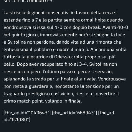
set con un comodo 6-3.
La striscia di giochi consecutivi in favore della ceca si
estende fino a 7 e la partita sembra ormai finita quando
Vondrousova si issa sul 4-0 con doppio break. Avanti 40-0
nel quinto gioco, improvvisamente però si spegne la luce
e Svitolina non perdona, dando vita ad una rimonta che
entusiasma il pubblico e riapre il match. Ancora una volta
tuttavia la giocatrice di Odessa crolla proprio sul più
bello. Dopo aver recuperato fino al 3-4, Svitolina non
riesce a compiere l’ultimo passo e perde il servizio,
spianando la strada per la finale alla rivale. Vondrousova
non resta a guardare e, nonostante la tensione per un
traguardo prestigioso così vicino, riesce a convertire il
primo match point, volando in finale.
[the_ad id=”1049643″] [the_ad id=”668943″] [the_ad
id=”676180″]