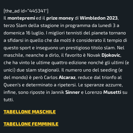
[the_ad id=”445341″]
Il
montepremi
ed il
prize money
di
Wimbledon 2023
,
terzo Slam della stagione in programma da lunedì 3 a
domenica 16 luglio. I migliori tennisti del pianeta tornano
a sfidarsi in quello che da molti è considerato il tempio di
questo sport e inseguono un prestigioso titolo slam. Nel
maschile, neanche a dirlo, il favorito è Novak
Djokovic
,
che ha vinto le ultime quattro edizione nonché gli ultimi (e
unici) due slam stagionali. Il numero uno del seeding (e
del mondo) è però Carlos
Alcaraz
, reduce dal trionfo al
Queen’s e determinato a ripetersi. Le speranze azzurre,
infine, sono riposte in Jannik
Sinner
e Lorenzo
Musetti
su
tutti.
TABELLONE MASCHILE
TABELLONE FEMMINILE