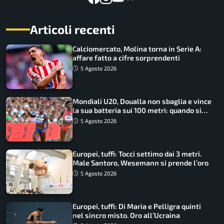
Articoli recenti
Calciomercato, Molina torna in Serie A:
affare fatto a cifre sorprendenti
5 Agosto 2026
Mondiali U20, Doualla non sbaglia e vince
la sua batteria sui 100 metri: quando si
disputano le finali
5 Agosto 2026
Europei, tuffi: Tocci settimo dai 3 metri.
Male Santoro, Wesemann si prende l’oro
5 Agosto 2026
Europei, tuffi: Di Maria e Pelligra quinti
nel sincro misto. Oro all’Ucraina