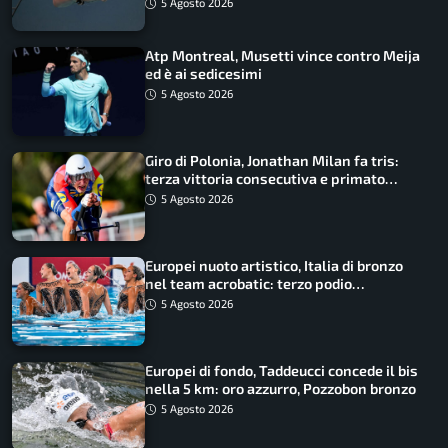
5 Agosto 2026
Atp Montreal, Musetti vince contro Meija
ed è ai sedicesimi
5 Agosto 2026
Giro di Polonia, Jonathan Milan fa tris:
terza vittoria consecutiva e primato
rafforzato
5 Agosto 2026
Europei nuoto artistico, Italia di bronzo
nel team acrobatic: terzo podio
consecutivo
5 Agosto 2026
Europei di fondo, Taddeucci concede il bis
nella 5 km: oro azzurro, Pozzobon bronzo
5 Agosto 2026