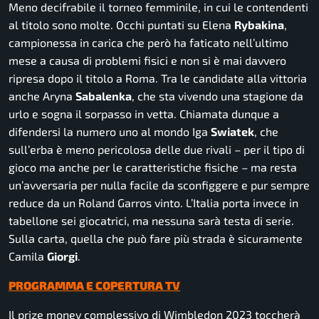
Meno decifrabile il torneo femminile, in cui le contendenti
al titolo sono molte. Occhi puntati su Elena
Rybakina
,
campionessa in carica che però ha faticato nell’ultimo
mese a causa di problemi fisici e non si è mai davvero
ripresa dopo il titolo a Roma. Tra le candidate alla vittoria
anche Aryna
Sabalenka
, che sta vivendo una stagione da
urlo e sogna il sorpasso in vetta. Chiamata dunque a
difendersi la numero uno al mondo Iga
Swiatek
, che
sull’erba è meno pericolosa delle due rivali – per il tipo di
gioco ma anche per le caratteristiche fisiche – ma resta
un’avversaria per nulla facile da sconfiggere e pur sempre
reduce da un Roland Garros vinto. L’Italia porta invece in
tabellone sei giocatrici, ma nessuna sarà testa di serie.
Sulla carta, quella che può fare più strada è sicuramente
Camila
Giorgi
.
PROGRAMMA E COPERTURA TV
Il prize money complessivo di Wimbledon 2023 toccherà