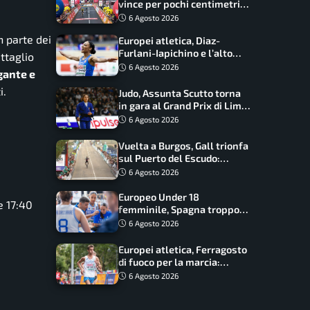
vince per pochi centimetri
su Scaroni: maxi-caduta e
6 Agosto 2026
tappa accorciata
n parte dei
Europei atletica, Diaz-
Furlani-Iapichino e l’alto
ttaglio
azzurro: l’Italia sogna nei
6 Agosto 2026
gante e
salti
i.
Judo, Assunta Scutto torna
in gara al Grand Prix di Lima:
17 azzurri convocati
6 Agosto 2026
Vuelta a Burgos, Gall trionfa
sul Puerto del Escudo:
Ciccone secondo e nuova
6 Agosto 2026
maglia di leader
Europeo Under 18
e 17:40
femminile, Spagna troppo
forte: Italia battuta 95-41,
6 Agosto 2026
ora si gioca il Mondiale
Europei atletica, Ferragosto
di fuoco per la marcia:
Palmisano, Stano e
6 Agosto 2026
Fortunato guidano l’Italia