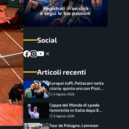
Social
Articoli recenti
Europei tuffi, Pellacani nella
storia: quinto oro con Pizzini
nel sincro da 3 metri
6 Agosto 2026
Coppa del Mondo di spada
femminile in Italia dopo 8
anni, Alberta Santuccio: “Il
6 Agosto 2026
lavoro dà sempre i suoi
Tour de Pologne, Lemmen
frutti”