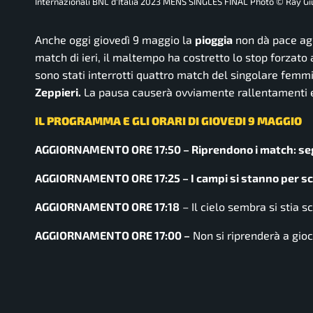
Internazionali BNL d'Italia 2023 MENS SINGLES FINAL Photo © Ray Gi
Anche oggi giovedì 9 maggio la
pioggia
non dà pace ag
match di ieri, il maltempo ha costretto lo stop forzato
sono stati interrotti quattro match del singolare femmi
Zeppieri.
La pausa causerà ovviamente rallentamenti e
IL PROGRAMMA E GLI ORARI DI GIOVEDI 9 MAGGIO
AGGIORNAMENTO ORE 17:50 – Riprendono i match: seg
AGGIORNAMENTO ORE 17:25 – I campi si stanno per scop
AGGIORNAMENTO ORE 17:18
– Il cielo sembra si stia 
AGGIORNAMENTO ORE 17:00 –
Non si riprenderà a gioc