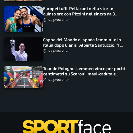
Europei tuffi, Pellacani nella storia:
quinto oro con Pizzini nel sincro da 3
metri
6 Agosto 2026
Coppa del Mondo di spada femminile in
Italia dopo 8 anni, Alberta Santuccio: “Il
lavoro dà sempre i suoi frutti”
6 Agosto 2026
Tour de Pologne, Lemmen vince per pochi
centimetri su Scaroni: maxi-caduta e
tappa accorciata
6 Agosto 2026