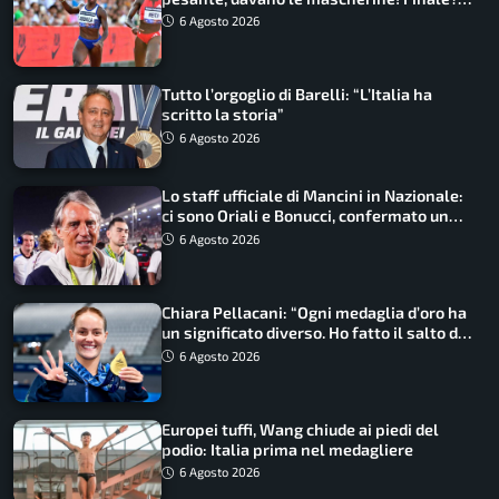
Non ho nulla da perdere”
6 Agosto 2026
Tutto l’orgoglio di Barelli: “L’Italia ha
scritto la storia”
6 Agosto 2026
Lo staff ufficiale di Mancini in Nazionale:
ci sono Oriali e Bonucci, confermato un
ritorno
6 Agosto 2026
Chiara Pellacani: “Ogni medaglia d’oro ha
un significato diverso. Ho fatto il salto di
qualità”
6 Agosto 2026
Europei tuffi, Wang chiude ai piedi del
podio: Italia prima nel medagliere
6 Agosto 2026