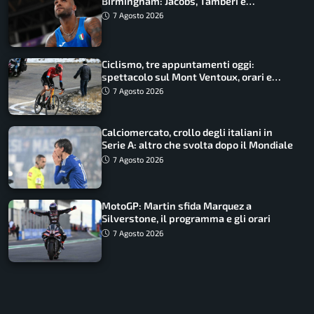
Birmingham: Jacobs, Tamberi e
Battocletti guidano una spedizione
7 Agosto 2026
record
Ciclismo, tre appuntamenti oggi:
spettacolo sul Mont Ventoux, orari e
come vederli
7 Agosto 2026
Calciomercato, crollo degli italiani in
Serie A: altro che svolta dopo il Mondiale
7 Agosto 2026
MotoGP: Martin sfida Marquez a
Silverstone, il programma e gli orari
7 Agosto 2026