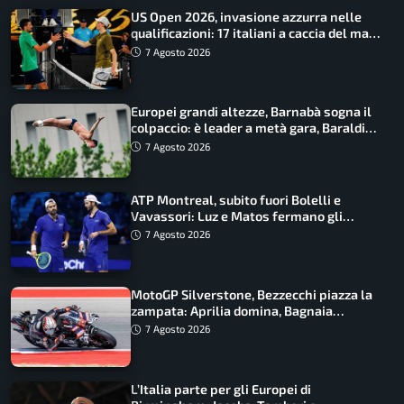
US Open 2026, invasione azzurra nelle
qualificazioni: 17 italiani a caccia del main
draw
7 Agosto 2026
Europei grandi altezze, Barnabà sogna il
colpaccio: è leader a metà gara, Baraldi
ancora in corsa
7 Agosto 2026
ATP Montreal, subito fuori Bolelli e
Vavassori: Luz e Matos fermano gli
azzurri
7 Agosto 2026
MotoGP Silverstone, Bezzecchi piazza la
zampata: Aprilia domina, Bagnaia
costretto al Q1
7 Agosto 2026
L’Italia parte per gli Europei di