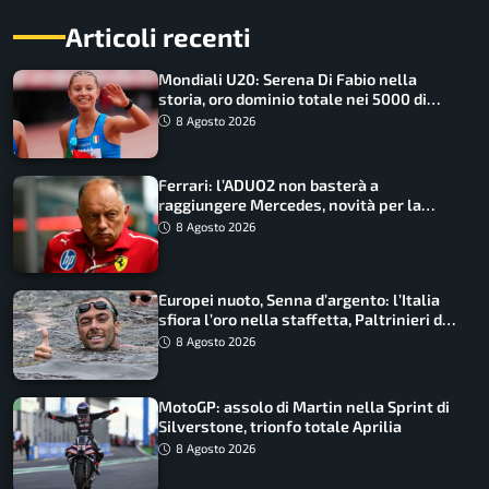
Articoli recenti
Mondiali U20: Serena Di Fabio nella
storia, oro dominio totale nei 5000 di
marcia
8 Agosto 2026
Ferrari: l’ADUO2 non basterà a
raggiungere Mercedes, novità per la
Macarena
8 Agosto 2026
Europei nuoto, Senna d’argento: l’Italia
sfiora l’oro nella staffetta, Paltrinieri da
urlo, il bilancio azzurro
8 Agosto 2026
MotoGP: assolo di Martin nella Sprint di
Silverstone, trionfo totale Aprilia
8 Agosto 2026