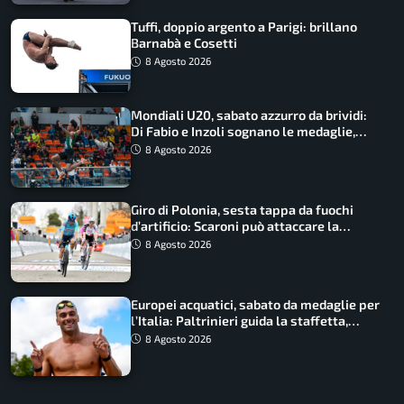
Tuffi, doppio argento a Parigi: brillano
Barnabà e Cosetti
8 Agosto 2026
Mondiali U20, sabato azzurro da brividi:
Di Fabio e Inzoli sognano le medaglie,
Castellani e Succo in finale
8 Agosto 2026
Giro di Polonia, sesta tappa da fuochi
d’artificio: Scaroni può attaccare la
maglia di Lemmen
8 Agosto 2026
Europei acquatici, sabato da medaglie per
l’Italia: Paltrinieri guida la staffetta,
Barnabà sogna l’oro dalle grandi altezze
8 Agosto 2026