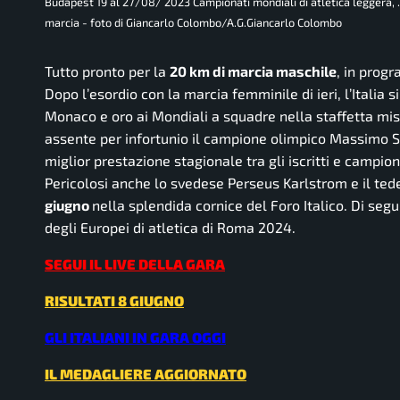
Budapest 19 al 27/08/ 2023 Campionati mondiali di atletica leggera, 
marcia - foto di Giancarlo Colombo/A.G.Giancarlo Colombo
Tutto pronto per la
20 km di marcia maschile
, in prog
Dopo l’esordio con la marcia femminile di ieri, l’Italia
Monaco e oro ai Mondiali a squadre nella staffetta mi
assente per infortunio il campione olimpico Massimo St
miglior prestazione stagionale tra gli iscritti e campi
Pericolosi anche lo svedese Perseus Karlstrom e il ted
giugno
nella splendida cornice del Foro Italico. Di segu
degli Europei di atletica di Roma 2024.
SEGUI IL LIVE DELLA GARA
RISULTATI 8 GIUGNO
GLI ITALIANI IN GARA OGGI
IL MEDAGLIERE AGGIORNATO