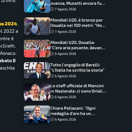
 20 km di
avanza, Musetti ancora fuori
con Jodar
7 Agosto 2026
Mondiali U20, è bronzo per
oma 2024
.
Doualla nei 100 metri: “Ho
scacciato l’ansia”
el 2022 a
7 Agosto 2026
entre è
Mondiali U20, Doualla:
McGrath,
“C’era aria pesante, davano
 Monaco.
le mascherine! Finale? Non
6 Agosto 2026
ho nulla da perdere”
sabato 8
Tutto l’orgoglio di Barelli:
maschile
“L’Italia ha scritto la storia”
6 Agosto 2026
Lo staff ufficiale di Mancini
in Nazionale: ci sono Oriali e
Bonucci, confermato un
6 Agosto 2026
ritorno
Chiara Pellacani: “Ogni
medaglia d’oro ha un
significato diverso. Ho fatto
6 Agosto 2026
il salto di qualità”