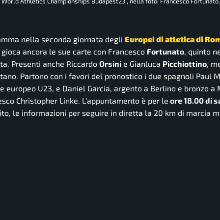
. World Athletics Championships Budapest23 , nella foto: Francesco Fortunato,
ramma nella seconda giornata degli
Europei di atletica di R
 si gioca ancora le sue carte con Francesco
Fortunato
, quinto n
sta. Presenti anche Riccardo
Orsini
e Gianluca
Picchiottino
, m
ano. Partono con i favori del pronostico i due spagnoli Paul 
one europeo U23, e Daniel Garcia, argento a Berlino e bronzo a
esco Christopher Linke. L’appuntamento è per le
ore 18.00 di 
ito, le informazioni per seguire in diretta la 20 km di marcia 