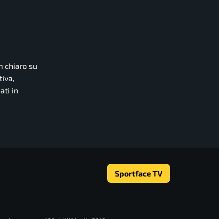
n chiaro su
tiva,
ati in
Sportface TV