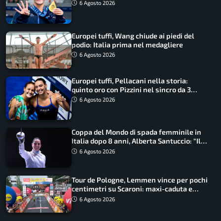
qualità”
6 Agosto 2026
Europei tuffi, Wang chiude ai piedi del
podio: Italia prima nel medagliere
6 Agosto 2026
Europei tuffi, Pellacani nella storia:
quinto oro con Pizzini nel sincro da 3
metri
6 Agosto 2026
Coppa del Mondo di spada femminile in
Italia dopo 8 anni, Alberta Santuccio: “Il
lavoro dà sempre i suoi frutti”
6 Agosto 2026
Tour de Pologne, Lemmen vince per pochi
centimetri su Scaroni: maxi-caduta e
tappa accorciata
6 Agosto 2026