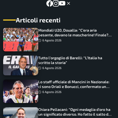
Articoli recenti
Mondiali U20, Doualla: “C’era aria
pesante, davano le mascherine! Finale?
Non ho nulla da perdere”
6 Agosto 2026
Tutto l’orgoglio di Barelli: “L’Italia ha
scritto la storia”
6 Agosto 2026
Lo staff ufficiale di Mancini in Nazionale:
ci sono Oriali e Bonucci, confermato un
ritorno
6 Agosto 2026
Chiara Pellacani: “Ogni medaglia d’oro ha
un significato diverso. Ho fatto il salto di