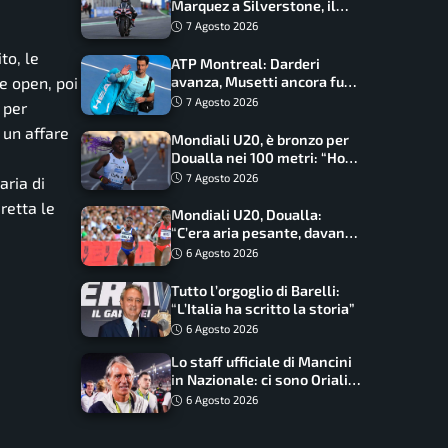
Marquez a Silverstone, il
programma e gli orari
7 Agosto 2026
to, le
ATP Montreal: Darderi
 e open, poi
avanza, Musetti ancora fuori
con Jodar
7 Agosto 2026
 per
 un affare
Mondiali U20, è bronzo per
Doualla nei 100 metri: “Ho
scacciato l’ansia”
7 Agosto 2026
aria di
retta le
Mondiali U20, Doualla:
“C’era aria pesante, davano
le mascherine! Finale? Non
6 Agosto 2026
ho nulla da perdere”
Tutto l’orgoglio di Barelli:
“L’Italia ha scritto la storia”
6 Agosto 2026
Lo staff ufficiale di Mancini
in Nazionale: ci sono Oriali e
Bonucci, confermato un
6 Agosto 2026
ritorno