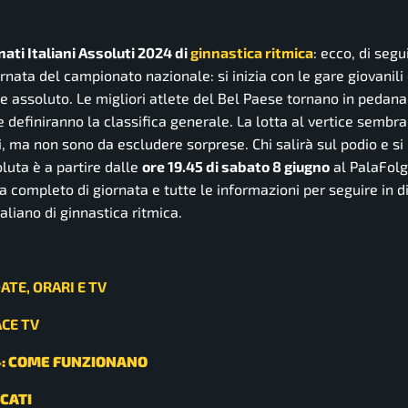
ti Italiani Assoluti 2024 di
ginnastica ritmica
: ecco, di segui
rnata del campionato nazionale: si inizia con le gare giovanili
e assoluto. Le migliori atlete del Bel Paese tornano in pedana
he definiranno la classifica generale. La lotta al vertice sembra
i, ma non sono da escludere sorprese. Chi salirà sul podio e si
luta è a partire dalle
ore 19.45 di sabato 8 giugno
al PalaFolg
ma completo di giornata e tutte le informazioni per seguire in di
liano di ginnastica ritmica.
ATE, ORARI E TV
CE TV
24: COME FUNZIONANO
ICATI