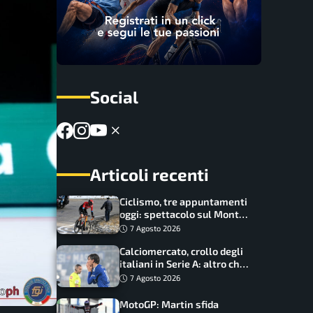
Social
Articoli recenti
Ciclismo, tre appuntamenti
oggi: spettacolo sul Mont
Ventoux, orari e come
7 Agosto 2026
vederli
Calciomercato, crollo degli
italiani in Serie A: altro che
svolta dopo il Mondiale
7 Agosto 2026
MotoGP: Martin sfida