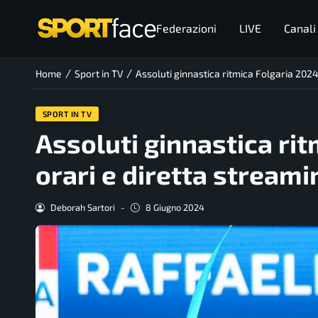
Federazioni
LIVE
Canali
/
/
Home
Sport in TV
Assoluti ginnastica ritmica Folgaria 2024
SPORT IN TV
Assoluti ginnastica rit
orari e diretta stream
Deborah Sartori
-
8 Giugno 2024