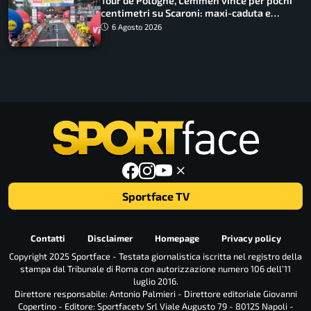
Tour de Pologne, Lemmen vince per pochi
centimetri su Scaroni: maxi-caduta e
tappa accorciata
6 Agosto 2026
Sportface TV
Contatti
Disclaimer
Homepage
Privacy policy
Copyright 2025 Sportface - Testata giornalistica iscritta nel registro della
stampa dal Tribunale di Roma con autorizzazione numero 106 dell’11
luglio 2016.
Direttore responsabile: Antonio Palmieri - Direttore editoriale Giovanni
Copertino - Editore: Sportfacetv Srl Viale Augusto 79 - 80125 Napoli -