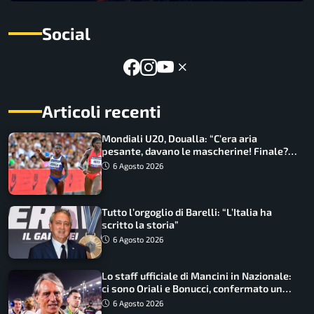
Social
Articoli recenti
Mondiali U20, Doualla: “C’era aria
pesante, davano le mascherine! Finale?
Non ho nulla da perdere”
6 Agosto 2026
Tutto l’orgoglio di Barelli: “L’Italia ha
scritto la storia”
6 Agosto 2026
Lo staff ufficiale di Mancini in Nazionale:
ci sono Oriali e Bonucci, confermato un
ritorno
6 Agosto 2026