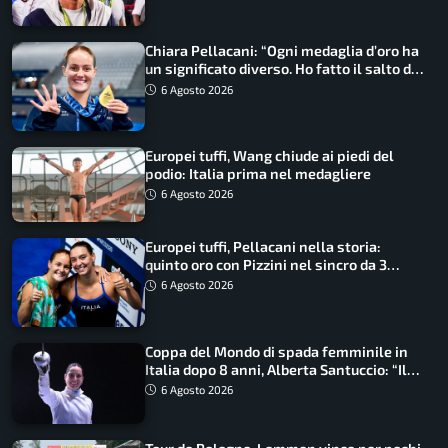
Chiara Pellacani: “Ogni medaglia d’oro ha
un significato diverso. Ho fatto il salto di
qualità”
6 Agosto 2026
Europei tuffi, Wang chiude ai piedi del
podio: Italia prima nel medagliere
6 Agosto 2026
Europei tuffi, Pellacani nella storia:
quinto oro con Pizzini nel sincro da 3
metri
6 Agosto 2026
Coppa del Mondo di spada femminile in
Italia dopo 8 anni, Alberta Santuccio: “Il
lavoro dà sempre i suoi frutti”
6 Agosto 2026