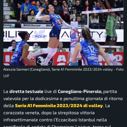
Alessia Gennari (Conegliano), Serie A1 Femminile 2023/2024 volley - Foto
LVF
La
diretta testuale
live di
Conegliano-Pinerolo
,
partita
valevole per la dodicesima e penultima giornata di ritorno
della
Serie A1 Femminile 2023/2024 di volley
. La
corazzata veneta, dopo la strepitosa vittoria
infrasettimanale contro l’Eczacibasi Istanbul nella
semifinale di andata di Champions League, torna sul