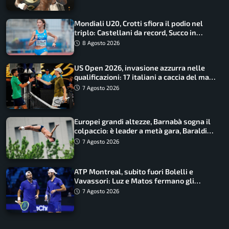
Mondiali U20, Crotti sfiora il podio nel
triplo: Castellani da record, Succo in
finale
8 Agosto 2026
US Open 2026, invasione azzurra nelle
qualificazioni: 17 italiani a caccia del main
draw
7 Agosto 2026
Europei grandi altezze, Barnabà sogna il
colpaccio: è leader a metà gara, Baraldi
ancora in corsa
7 Agosto 2026
ATP Montreal, subito fuori Bolelli e
Vavassori: Luz e Matos fermano gli
azzurri
7 Agosto 2026