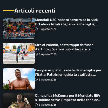
Articoli recenti
Mondiali U20, sabato azzurro da brividi:
Di Fabio e Inzoli sognano le medaglie,
Castellani e Succo in finale
8 Agosto 2026
Giro di Polonia, sesta tappa da fuochi
d’artificio: Scaroni può attaccare la
maglia di Lemmen
8 Agosto 2026
Europei acquatici, sabato da medaglie per
l’Italia: Paltrinieri guida la staffetta,
Barnabà sogna l’oro dalle grandi altezze
8 Agosto 2026
Oliha sfida McKenna per il Mondiale IBF:
a Dublino serve l’impresa nella tana del
lupo
8 Agosto 2026