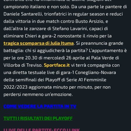
campionato italiano e non solo. Da una parte le pantere di
Daniele Santarelli, trionfatrici in regular season e reduci
dalla vittoria in due match contro Busto Arsizio, e
dall’altra le zanzare di Stefano Lavarini, capaci di
eliminare Chieri a gara-2 nonostante il rinvio per la
tragica scomparsa di Julia Ituma
. Si preannuncia grande
battaglia: chi si aggiudicherà la partita? L’appuntamento è
per le ore 20.30 di mercoledì 26 aprile al Pala Verde di
Villorba di Treviso.
Sportface.it
vi terrà compagnia con
una diretta testuale live di gara-1 Conegliano-Novara
delle semifinali dei Playoff di Serie A1 Femminile
2022/2023 aggiornata minuto per minuto, per non
perdersi nemmeno un’emozione.
COME VEDERE LA PARTITA IN TV
TUTTI I RISULTATI DEI PLAYOFF
I LIVE DELLE PARTITE: ECCO I LINK