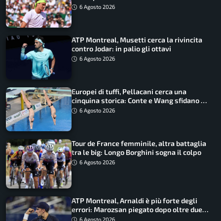
6 Agosto 2026
ATP Montreal, Musetti cerca la rivincita
contro Jodar: in palio gli ottavi
6 Agosto 2026
Europei di tuffi, Pellacani cerca una
cinquina storica: Conte e Wang sfidano la
piattaforma
6 Agosto 2026
Tour de France femminile, altra battaglia
tra le big: Longo Borghini sogna il colpo
6 Agosto 2026
ATP Montreal, Arnaldi è più forte degli
errori: Marozsan piegato dopo oltre due
ore
6 Agosto 2026