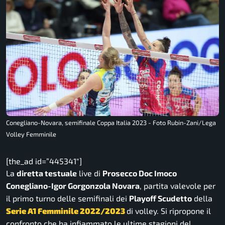
Conegliano-Novara, semifinale Coppa Italia 2023 - Foto Rubin-Zani/Lega
Volley Femminile
[the_ad id=”445341″]
La
diretta testuale
live di
Prosecco Doc Imoco
Conegliano-
Igor Gorgonzola Novara
, partita valevole per
il primo turno delle semifinali dei
Playoff Scudetto
della
Serie A1 Femminile 2022/2023
di volley. Si ripropone il
confronto che ha infiammato le ultime stagioni del