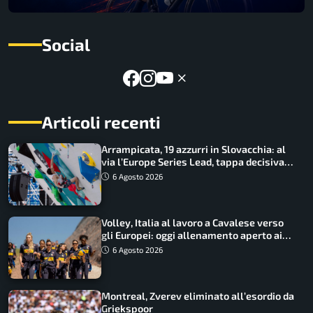
Social
Articoli recenti
Arrampicata, 19 azzurri in Slovacchia: al
via l’Europe Series Lead, tappa decisiva
per la Speed
6 Agosto 2026
Volley, Italia al lavoro a Cavalese verso
gli Europei: oggi allenamento aperto ai
tifosi
6 Agosto 2026
Montreal, Zverev eliminato all’esordio da
Griekspoor