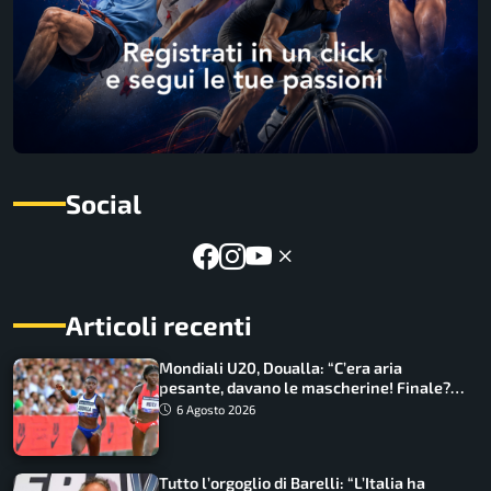
Social
Articoli recenti
Mondiali U20, Doualla: “C’era aria
pesante, davano le mascherine! Finale?
Non ho nulla da perdere”
6 Agosto 2026
Tutto l’orgoglio di Barelli: “L’Italia ha