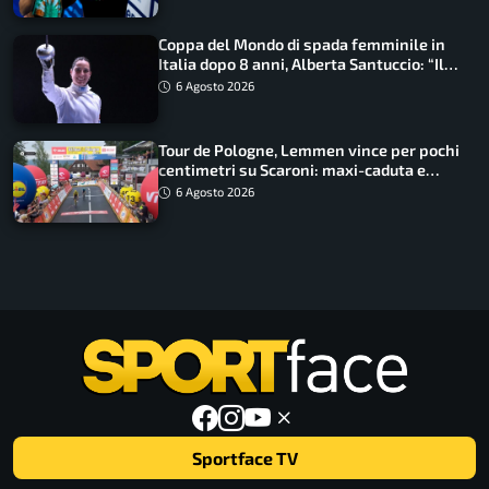
Coppa del Mondo di spada femminile in
Italia dopo 8 anni, Alberta Santuccio: “Il
lavoro dà sempre i suoi frutti”
6 Agosto 2026
Tour de Pologne, Lemmen vince per pochi
centimetri su Scaroni: maxi-caduta e
tappa accorciata
6 Agosto 2026
Sportface TV