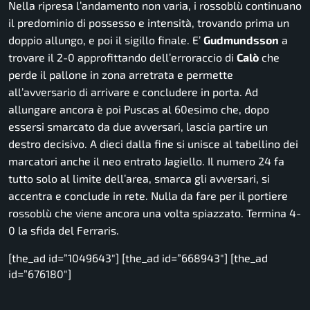
Nella ripresa l’andamento non varia, i rossoblù continuano
il predominio di possesso e intensità, trovando prima un
doppio allungo, e poi il sigillo finale. E’
Gudmundsson
a
trovare il 2-0 approfittando dell’erroraccio di
Calò
che
perde il pallone in zona arretrata e permette
all’avversario di arrivare e concludere in porta. Ad
allungare ancora è poi Puscas al 60esimo che, dopo
essersi smarcato da due avversari, lascia partire un
destro decisivo.
A dieci dalla fine si unisce al tabellino dei
marcatori anche il neo entrato Jagiello. Il numero 24 fa
tutto solo al limite dell’area, smarca gli avversari, si
accentra e conclude in rete. Nulla da fare per il portiere
rossoblù che viene ancora una volta spiazzato. Termina 4-
0 la sfida del
Ferraris
.
[the_ad id=”1049643″] [the_ad id=”668943″] [the_ad
id=”676180″]