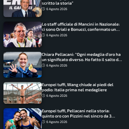
scritto la storia”
6 Agosto 2026
Lo staff ufficiale di Mancini in Nazionale:
ci sono Oriali e Bonucci, confermato un
ritorno
6 Agosto 2026
Chiara Pellacani: “Ogni medaglia d’oro ha
un significato diverso. Ho fatto il salto di
qualità”
6 Agosto 2026
Europei tuffi, Wang chiude ai piedi del
podio: Italia prima nel medagliere
6 Agosto 2026
Europei tuffi, Pellacani nella storia:
quinto oro con Pizzini nel sincro da 3
metri
6 Agosto 2026