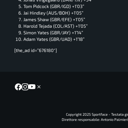
Tom Pidcock (GBR/IGD) +1’03”
Jai Hindley (AUS/BOH) +1’05”
James Shaw (GBR/EFE) +1’05”
Harold Tejada (COL/AST) +1’05”
Simon Yates (GBR/JAY) +1’14”
Adam Yates (GBR/UAD) +1’18”
[the_ad id=”676180″]
Copyright 2025 Sportface - Testata gio
Direttore responsabile: Antonio Palmieri