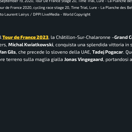
eptember 19, 2020, Tour De France Stage 20, Time Trial, Lure - La Planche des
r de France 2020, cycling race stage 20, Time Trial, Lure - La Planche des Bel
to Laurent Lairys / DPPI LiveMedia - World Copyright
l
Tour de France 2023
, la Châtillon-Sur-Chalaronne –
Grand C
iers,
Michal Kwiatkowski
, conquista una splendida vittoria in s
an Gils
, che precede lo sloveno della UAE,
Tadej Pogacar
. Qu
iore terreno sulla maglia gialla
Jonas Vingegaard
, portandosi a