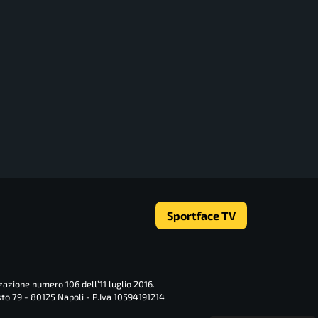
Sportface TV
zazione numero 106 dell’11 luglio 2016.
sto 79 - 80125 Napoli - P.Iva 10594191214