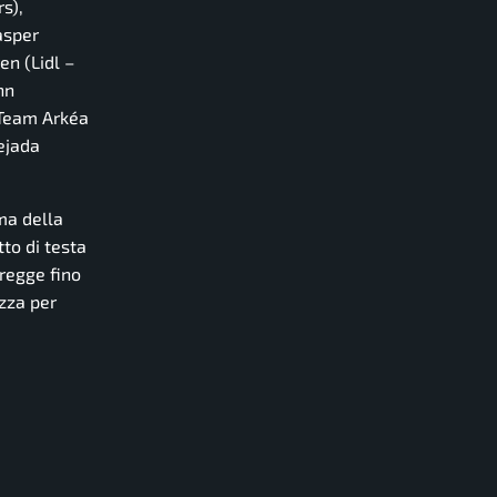
s),
asper
en (Lidl –
nn
(Team Arkéa
ejada
ma della
to di testa
 regge fino
zza per