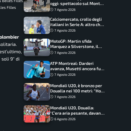
 Belles Filles
oggi: spettacolo sul Mont
les Filles
Ventoux, orari e come
7 Agosto 2026
vederli
Calciomercato, crollo degli
italiani in Serie A: altro che
svolta dopo il Mondiale
7 Agosto 2026
olombier
MotoGP: Martin sfida
olitaria.
Marquez a Silverstone, il
est’ultimo,
programma e gli orari
7 Agosto 2026
 soli 9″ di
ATP Montreal: Darderi
avanza, Musetti ancora fuori
con Jodar
7 Agosto 2026
Mondiali U20, è bronzo per
Doualla nei 100 metri: “Ho
scacciato l’ansia”
7 Agosto 2026
Mondiali U20, Doualla:
“C’era aria pesante, davano
le mascherine! Finale? Non
6 Agosto 2026
ho nulla da perdere”