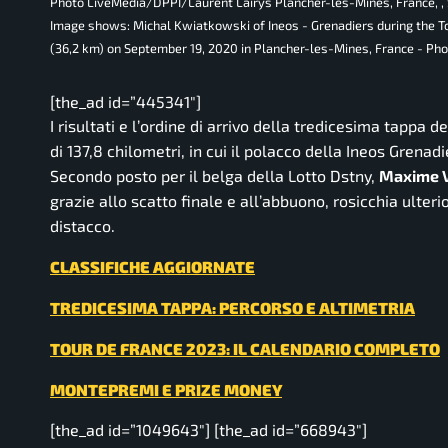
Photo LiveMedia/DPPI/Laurent Lairys Plancher-les-Mines, France, , S
Image shows: Michal Kwiatkowski of Ineos - Grenadiers during the Tou
(36,2 km) on September 19, 2020 in Plancher-les-Mines, France - Pho
[the_ad id=”445341″]
I risultati e l’ordine di arrivo della tredicesima tappa de
di 137,8 chilometri, in cui il polacco della Ineos Grenad
Secondo posto per il belga della Lotto Dstny,
Maxime V
grazie allo scatto finale e all’abbuono, rosicchia ulter
distacco.
CLASSIFICHE AGGIORNATE
TREDICESIMA TAPPA: PERCORSO E ALTIMETRIA
TOUR DE FRANCE 2023: IL CALENDARIO COMPLETO
MONTEPREMI E PRIZE MONEY
[the_ad id=”1049643″] [the_ad id=”668943″]