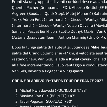
Pronti via un gruppetto di venti corridori riesce ad an
Quentin Pacher (Groupama – FDJ), Alberto Bettiol (EF
Asgreen (Soudal – Quick Step), Matej Mohorič (Bahrain –
Trek), Adrien Petit (Intermarché – Circus – Wanty), M
(Intermarché – Circus – Wanty) Nelson Oliveira (Movis
Samsic), Pascal Eenkhoorn (Lotto Dstny), Maxim Van Gi
(Astana Qazaqstan Team), Anthon Charmig (Uno-X Pro Cy
Dopo la lunga salita di Hauteville, l’olandese
Mike Teu
salita del Grand Colombier ai -17 km, il velocista austr
restano Shaw, Van Gils, Tejada e
Kwiatkowski
che, ad 
alla fine incrementando il suo vantaggio e conquistand
Van Gils, davanti a Pogacar e Vingegaard.
ORDINE DI ARRIVO 13^ TAPPA TOUR DE FRANCE 2023
Michal Kwiatkowski (POL/IGD) 3h17’33”
Maxime Van Gils (BEL/LTD) +47″
Tadej Pogacar (SLO/UAD) +50″
Jonas Vingegaard (DAN/TJV) +54″