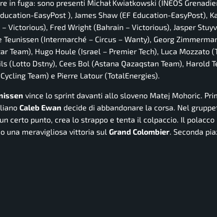
dare in fuga: sono presenti Michał Kwiatkowski (INEOS Grenadier
 Education-EasyPost ), James Shaw (EF Education-EasyPost), K
 Victorious), Fred Wright (Bahrain – Victorious), Jasper Stuyv
ike Teunissen (Intermarché – Circus – Wanty), Georg Zimmerma
tar Team), Hugo Houle (Israel – Premier Tech), Luca Mozzato 
ls (Lotto Dstny), Cees Bol (Astana Qazaqstan Team), Harold T
cling Team) e Pierre Latour (TotalEnergies).
nissen
vince lo sprint davanti allo sloveno Matej Mohoric. Pri
aliano
Caleb Ewan
decide di abbandonare la corsa. Nel gruppet
un certo punto, crea lo strappo e tenta il colpaccio. Il polacco
o una meravigliosa vittoria sul
Grand Colombier
. Seconda pia