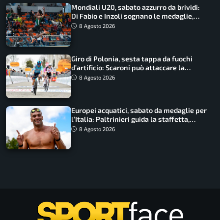
Mondiali U20, sabato azzurro da brividi:
Di Fabio e Inzoli sognano le medaglie,
Castellani e Succo in finale
8 Agosto 2026
Giro di Polonia, sesta tappa da fuochi
d’artificio: Scaroni può attaccare la
maglia di Lemmen
8 Agosto 2026
Europei acquatici, sabato da medaglie per
l’Italia: Paltrinieri guida la staffetta,
Barnabà sogna l’oro dalle grandi altezze
8 Agosto 2026