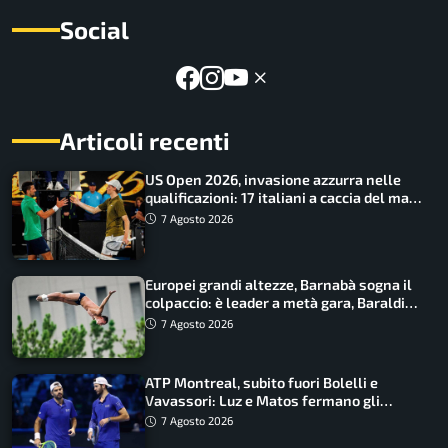
Social
Articoli recenti
US Open 2026, invasione azzurra nelle
qualificazioni: 17 italiani a caccia del main
draw
7 Agosto 2026
Europei grandi altezze, Barnabà sogna il
colpaccio: è leader a metà gara, Baraldi
ancora in corsa
7 Agosto 2026
ATP Montreal, subito fuori Bolelli e
Vavassori: Luz e Matos fermano gli
azzurri
7 Agosto 2026