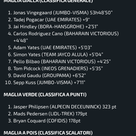
MAGLIA GI
ALL
A (CLASSIFICA GENERALE)
Jonas Vingegaard (JUMBO-VISMA) 53h48’50”
Tadej Pogacar (UAE EMIRATES) +9″
Jai Hindley (BORA-HANSGROHE) +2’51”
Carlos Rodriguez Cano (BAHARAIN VICTORIOUS)
+4’48”
Adam Yates (UAE EMIRATES) +5’03”
Simon Yates (TEAM JAYCO ALULA) +5’04”
Pello Bilbao (BAHARAIN VICTORIOUS) +4’25”
Tom Pidcock (INEOS GRENADIERS) +5’35”
David Gaudu (GROUPAMA) +6’52”
Sepp Kuss (JUMBO-VISMA) +7’11”
MAGLIA VERDE (CLASSIFICA A PUNTI)
Jasper Philipsen (ALPECIN DECEUNINCK) 323 pt
Mads Pedersen (LIDL-TREK) 179pt
Bryan Coquard (COFIDIS) 178pt
MAGLIA A POIS (CLASSIFICA SCALATORI)