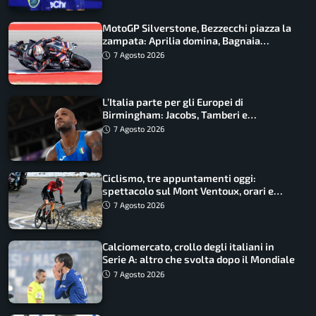
MotoGP Silverstone, Bezzecchi piazza la
zampata: Aprilia domina, Bagnaia
costretto al Q1
7 Agosto 2026
L’Italia parte per gli Europei di
Birmingham: Jacobs, Tamberi e
Battocletti guidano una spedizione
7 Agosto 2026
record
Ciclismo, tre appuntamenti oggi:
spettacolo sul Mont Ventoux, orari e
come vederli
7 Agosto 2026
Calciomercato, crollo degli italiani in
Serie A: altro che svolta dopo il Mondiale
7 Agosto 2026