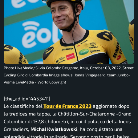
Photo LiveMedia/Silvia Colombo Bergamo, Italy, October 08, 2022, Street
Cycling Giro di Lombardia Image shows: Jonas Vingegaard, team Jumbo-
Visma LiveMedia - World Copyright
[the_ad id=”445341″]
Le classifiche del
Tour de France 2023
aggiornate dopo
la tredicesima tappa, la Châtillon-Sur-Chalaronne -Grand
Colombier di 137,8 chilometri, in cui il polacco della Ineos
Grenadiers,
Michal Kwiatkowski
, ha conquistato una
splendida vittoria in solitaria. Secondo posto per il belga