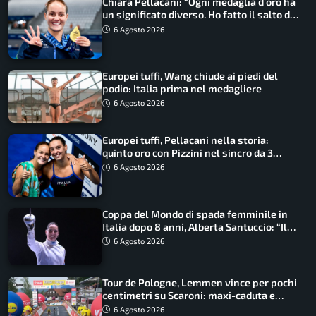
Chiara Pellacani: “Ogni medaglia d’oro ha
un significato diverso. Ho fatto il salto di
qualità”
6 Agosto 2026
Europei tuffi, Wang chiude ai piedi del
podio: Italia prima nel medagliere
6 Agosto 2026
Europei tuffi, Pellacani nella storia:
quinto oro con Pizzini nel sincro da 3
metri
6 Agosto 2026
Coppa del Mondo di spada femminile in
Italia dopo 8 anni, Alberta Santuccio: “Il
lavoro dà sempre i suoi frutti”
6 Agosto 2026
Tour de Pologne, Lemmen vince per pochi
centimetri su Scaroni: maxi-caduta e
tappa accorciata
6 Agosto 2026