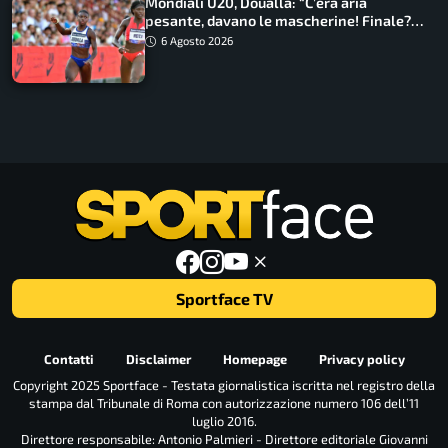
Mondiali U20, Doualla: “C’era aria
pesante, davano le mascherine! Finale?
Non ho nulla da perdere”
6 Agosto 2026
Sportface TV
Contatti
Disclaimer
Homepage
Privacy policy
Copyright 2025 Sportface - Testata giornalistica iscritta nel registro della
stampa dal Tribunale di Roma con autorizzazione numero 106 dell’11
luglio 2016.
Direttore responsabile: Antonio Palmieri - Direttore editoriale Giovanni