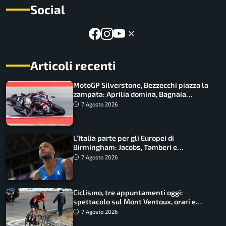
Social
Articoli recenti
MotoGP Silverstone, Bezzecchi piazza la
zampata: Aprilia domina, Bagnaia
costretto al Q1
7 Agosto 2026
L’Italia parte per gli Europei di
Birmingham: Jacobs, Tamberi e
Battocletti guidano una spedizione
7 Agosto 2026
record
Ciclismo, tre appuntamenti oggi:
spettacolo sul Mont Ventoux, orari e
come vederli
7 Agosto 2026