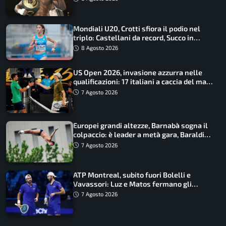
Mondiali U20, Crotti sfiora il podio nel
triplo: Castellani da record, Succo in
finale
8 Agosto 2026
US Open 2026, invasione azzurra nelle
qualificazioni: 17 italiani a caccia del main
draw
7 Agosto 2026
Europei grandi altezze, Barnabà sogna il
colpaccio: è leader a metà gara, Baraldi
ancora in corsa
7 Agosto 2026
ATP Montreal, subito fuori Bolelli e
Vavassori: Luz e Matos fermano gli
azzurri
7 Agosto 2026