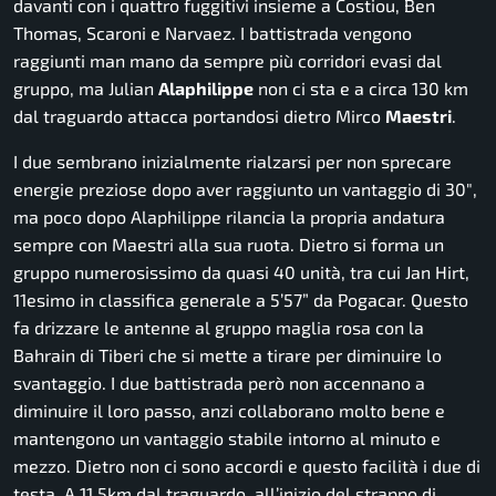
davanti con i quattro fuggitivi insieme a Costiou, Ben
Thomas, Scaroni e Narvaez. I battistrada vengono
raggiunti man mano da sempre più corridori evasi dal
gruppo, ma Julian
Alaphilippe
non ci sta e a circa 130 km
dal traguardo attacca portandosi dietro Mirco
Maestri
.
I due sembrano inizialmente rialzarsi per non sprecare
energie preziose dopo aver raggiunto un vantaggio di 30″,
ma poco dopo Alaphilippe rilancia la propria andatura
sempre con Maestri alla sua ruota. Dietro si forma un
gruppo numerosissimo da quasi 40 unità, tra cui Jan Hirt,
11esimo in classifica generale a 5’57” da Pogacar. Questo
fa drizzare le antenne al gruppo maglia rosa con la
Bahrain di Tiberi che si mette a tirare per diminuire lo
svantaggio. I due battistrada però non accennano a
diminuire il loro passo, anzi collaborano molto bene e
mantengono un vantaggio stabile intorno al minuto e
mezzo. Dietro non ci sono accordi e questo facilità i due di
testa. A 11,5km dal traguardo, all’inizio del strappo di