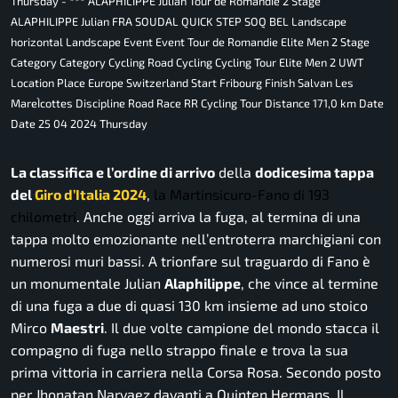
Thursday - *** ALAPHILIPPE Julian Tour de Romandie 2 Stage
ALAPHILIPPE Julian FRA SOUDAL QUICK STEP SOQ BEL Landscape
horizontal Landscape Event Event Tour de Romandie Elite Men 2 Stage
Category Category Cycling Road Cycling Cycling Tour Elite Men 2 UWT
Location Place Europe Switzerland Start Fribourg Finish Salvan Les
MareÌcottes Discipline Road Race RR Cycling Tour Distance 171,0 km Date
Date 25 04 2024 Thursday
La classifica e l’ordine di arrivo
della
dodicesima tappa
del
Giro d’Italia 2024
,
la Martinsicuro-Fano di 193
chilometri
. Anche oggi arriva la fuga, al termina di una
tappa molto emozionante nell’entroterra marchigiani con
numerosi muri bassi. A trionfare sul traguardo di Fano è
un monumentale Julian
Alaphilippe
, che vince al termine
di una fuga a due di quasi 130 km insieme ad uno stoico
Mirco
Maestri
. Il due volte campione del mondo stacca il
compagno di fuga nello strappo finale e trova la sua
prima vittoria in carriera nella Corsa Rosa. Secondo posto
per Jhonatan Narvaez davanti a Quinten Hermans. Il