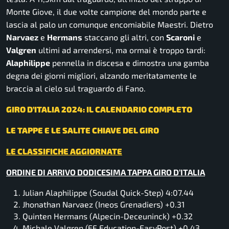
Monte Giove, il due volte campione del mondo parte e
lascia al palo un comunque encomiabile Maestri. Dietro
Narvaez
e
Hermans
staccano gli altri, con
Scaroni
e
Valgren
ultimi ad arrendersi, ma ormai è troppo tardi:
Alaphilippe
pennella in discesa e dimostra una gamba
degna dei giorni migliori, alzando meritatamente le
braccia al cielo sul traguardo di Fano.
GIRO D’ITALIA 2024: IL CALENDARIO COMPLETO
LE TAPPE E LE SALITE CHIAVE DEL GIRO
LE CLASSIFICHE AGGIORNATE
ORDINE DI ARRIVO DODICESIMA TAPPA GIRO D’ITALIA
Julian Alaphilippe (Soudal Quick-Step) 4:07.44
Jhonathan Narvaez (Ineos Grenadiers) +0.31
Quinten Hermans (Alpecin-Deceuninck) +0.32
Michale Valgren (EF Education-EasyPost) +0.43