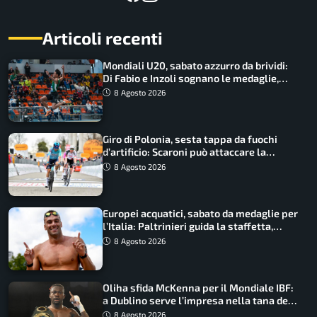
Articoli recenti
Mondiali U20, sabato azzurro da brividi:
Di Fabio e Inzoli sognano le medaglie,
Castellani e Succo in finale
8 Agosto 2026
Giro di Polonia, sesta tappa da fuochi
d’artificio: Scaroni può attaccare la
maglia di Lemmen
8 Agosto 2026
Europei acquatici, sabato da medaglie per
l’Italia: Paltrinieri guida la staffetta,
Barnabà sogna l’oro dalle grandi altezze
8 Agosto 2026
Oliha sfida McKenna per il Mondiale IBF:
a Dublino serve l’impresa nella tana del
lupo
8 Agosto 2026