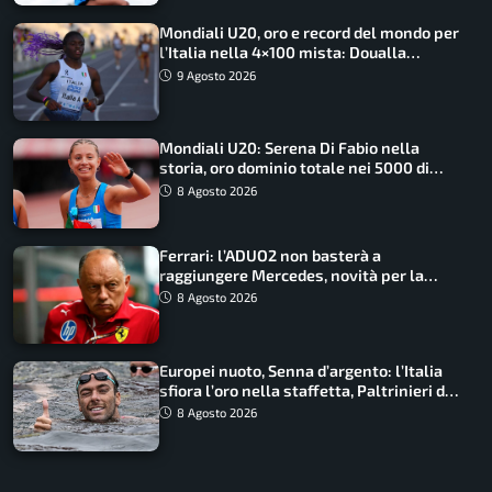
Mondiali U20, oro e record del mondo per
l’Italia nella 4×100 mista: Doualla
straordinaria
9 Agosto 2026
Mondiali U20: Serena Di Fabio nella
storia, oro dominio totale nei 5000 di
marcia
8 Agosto 2026
Ferrari: l’ADUO2 non basterà a
raggiungere Mercedes, novità per la
Macarena
8 Agosto 2026
Europei nuoto, Senna d’argento: l’Italia
sfiora l’oro nella staffetta, Paltrinieri da
urlo, il bilancio azzurro
8 Agosto 2026