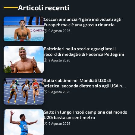
Articoli recenti
Ceccon annuncia 4 gare individuali agli
Europei: ma c’è una grossa rinuncia
9 Agosto 2026
Paltrinieri nella storia: eguagliato il
record di medaglie di Federica Pellegrini
9 Agosto 2026
Italia sublime nei Mondiali U20 di
atletica: seconda dietro solo agli USA nel
medagliere
9 Agosto 2026
Salto in lungo, Inzoli campione del mondo
U20: basta un centimetro
9 Agosto 2026