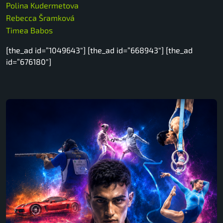
Polina Kudermetova
Rebecca Šramková
Timea Babos
[the_ad id=”1049643″] [the_ad id=”668943″] [the_ad
id=”676180″]